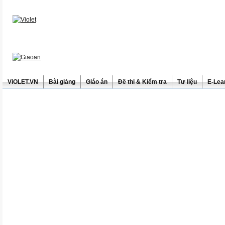
ViOLET.VN
Bài giảng
Giáo án
Đề thi & Kiểm tra
Tư liệu
E-Lea