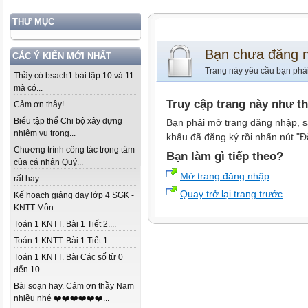
THƯ MỤC
Bạn chưa đăng 
CÁC Ý KIẾN MỚI NHẤT
Trang này yêu cầu bạn phả
Thầy có bsach1 bài tập 10 và 11
mà có...
Truy cập trang này như t
Cảm ơn thầy!...
Biểu tập thể Chi bộ xây dựng
Bạn phải mở trang đăng nhập, s
nhiệm vụ trọng...
khẩu đã đăng ký rồi nhấn nút "Đ
Chương trình công tác trọng tâm
Bạn làm gì tiếp theo?
của cá nhân Quý...
Mở trang đăng nhập
rất hay...
Quay trở lại trang trước
Kế hoạch giảng dạy lớp 4 SGK -
KNTT Môn...
Toán 1 KNTT. Bài 1 Tiết 2....
Toán 1 KNTT. Bài 1 Tiết 1....
Toán 1 KNTT. Bài Các số từ 0
đến 10...
Bài soạn hay. Cảm ơn thầy Nam
nhiều nhé ❤️❤️❤️❤️❤️❤️...