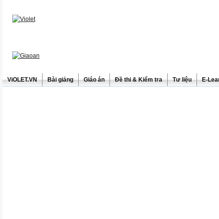
ViOLET.VN
Bài giảng
Giáo án
Đề thi & Kiểm tra
Tư liệu
E-Lea