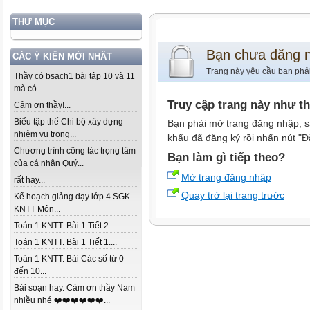
THƯ MỤC
Bạn chưa đăng 
CÁC Ý KIẾN MỚI NHẤT
Trang này yêu cầu bạn phả
Thầy có bsach1 bài tập 10 và 11
mà có...
Truy cập trang này như t
Cảm ơn thầy!...
Biểu tập thể Chi bộ xây dựng
Bạn phải mở trang đăng nhập, s
nhiệm vụ trọng...
khẩu đã đăng ký rồi nhấn nút "Đ
Chương trình công tác trọng tâm
Bạn làm gì tiếp theo?
của cá nhân Quý...
Mở trang đăng nhập
rất hay...
Quay trở lại trang trước
Kế hoạch giảng dạy lớp 4 SGK -
KNTT Môn...
Toán 1 KNTT. Bài 1 Tiết 2....
Toán 1 KNTT. Bài 1 Tiết 1....
Toán 1 KNTT. Bài Các số từ 0
đến 10...
Bài soạn hay. Cảm ơn thầy Nam
nhiều nhé ❤️❤️❤️❤️❤️❤️...