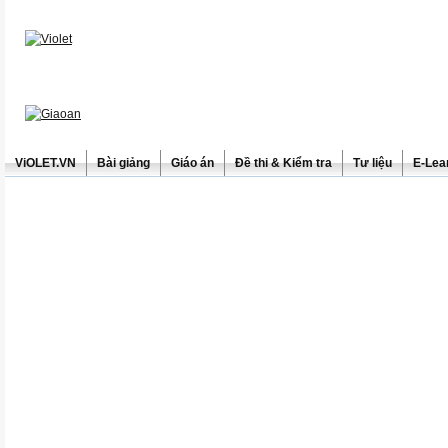
ViOLET.VN
Bài giảng
Giáo án
Đề thi & Kiểm tra
Tư liệu
E-Lea