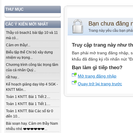
THƯ MỤC
Bạn chưa đăng 
CÁC Ý KIẾN MỚI NHẤT
Trang này yêu cầu bạn phả
Thầy có bsach1 bài tập 10 và 11
mà có...
Truy cập trang này như t
Cảm ơn thầy!...
Biểu tập thể Chi bộ xây dựng
Bạn phải mở trang đăng nhập, s
nhiệm vụ trọng...
khẩu đã đăng ký rồi nhấn nút "Đ
Chương trình công tác trọng tâm
Bạn làm gì tiếp theo?
của cá nhân Quý...
Mở trang đăng nhập
rất hay...
Quay trở lại trang trước
Kế hoạch giảng dạy lớp 4 SGK -
KNTT Môn...
Toán 1 KNTT. Bài 1 Tiết 2....
Toán 1 KNTT. Bài 1 Tiết 1....
Toán 1 KNTT. Bài Các số từ 0
đến 10...
Bài soạn hay. Cảm ơn thầy Nam
nhiều nhé ❤️❤️❤️❤️❤️❤️...