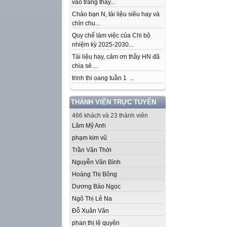
vào trang thầy...
Chào bạn N, tài liệu siêu hay và
chỉn chu...
Quy chế làm việc của Chi bộ
nhiệm kỳ 2025-2030...
Tài liệu hay, cảm ơn thầy HN đã
chia sẻ....
trinh thi oang tuần 1 ...
THÀNH VIÊN TRỰC TUYẾN
466 khách và 23 thành viên
Lâm Mỹ Anh
phạm kim vũ
Trần Văn Thời
Nguyễn Văn Bình
Hoàng Thị Bông
Dương Bảo Ngọc
Ngô Thị Lê Na
Đỗ Xuân Văn
phan thị lệ quyên