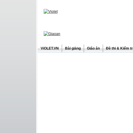
ViOLET.VN
Bài giảng
Giáo án
Đề thi & Kiểm t