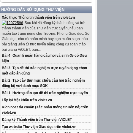
HƯỚNG DẪN SỬ DỤNG THƯ VIỆN
Xác thực Thông tin thành viên trên violet.vn
Sau khi đã đăng ký thành công và trở
thành thành viên của Thư viện trực tuyến, nếu bạn
muốn tạo trang riêng cho Trường, Phòng Giáo dục, Sở
Giáo dục, cho cá nhân mình hay bạn muốn soạn thảo
bài giảng điện tử trực tuyến bằng công cụ soạn thảo
bài giảng ViOLET, bạn...
Bài 4: Quản lí ngân hàng câu hỏi và sinh đề có điều
kiện
Bài 3: Tạo đề thi trắc nghiệm trực tuyến dạng chọn
một đáp án đúng
Bài 2: Tạo cây thư mục chứa câu hỏi trắc nghiệm
đồng bộ với danh mục SGK
Bài 1: Hướng dẫn tạo đề thi trắc nghiệm trực tuyến
Lấy lại Mật khẩu trên violet.vn
Kích hoạt tài khoản (Xác nhận thông tin liên hệ) trên
violet.vn
Đăng ký Thành viên trên Thư viện ViOLET
Tạo website Thư viện Giáo dục trên violet.vn