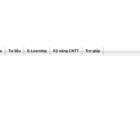
ra
Tư liệu
E-Learning
Kỹ năng CNTT
Trợ giúp