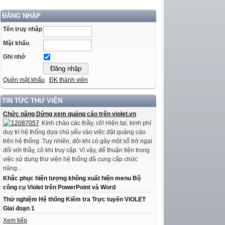
ĐĂNG NHẬP
Tên truy nhập
Mật khẩu
Ghi nhớ
Quên mật khẩu
ĐK thành viên
TIN TỨC THƯ VIỆN
Chức năng Dừng xem quảng cáo trên violet.vn
Kính chào các thầy, cô! Hiện tại, kinh phí
duy trì hệ thống dựa chủ yếu vào việc đặt quảng cáo
trên hệ thống. Tuy nhiên, đôi khi có gây một số trở ngại
đối với thầy, cô khi truy cập. Vì vậy, để thuận tiện trong
việc sử dụng thư viện hệ thống đã cung cấp chức
năng...
Khắc phục hiện tượng không xuất hiện menu Bộ
công cụ Violet trên PowerPoint và Word
Thử nghiệm Hệ thống Kiểm tra Trực tuyến ViOLET
Giai đoạn 1
Xem tiếp