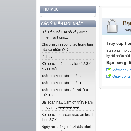
THƯ MỤC
Bạ
CÁC Ý KIẾN MỚI NHẤT
Tran
Biểu tập thể Chi bộ xây dựng
nhiệm vụ trọng...
Truy cập tr
Chương trình công tác trọng tâm
của cá nhân Quý...
Bạn phải mở tr
ký rồi nhấn nút
rất hay...
Bạn làm gì t
Kế hoạch giảng dạy lớp 4 SGK -
KNTT Môn...
Mở trang đ
Toán 1 KNTT. Bài 1 Tiết 2....
Quay trở lại
Toán 1 KNTT. Bài 1 Tiết 1....
Toán 1 KNTT. Bài Các số từ 0
đến 10...
Bài soạn hay. Cảm ơn thầy Nam
nhiều nhé ❤️❤️❤️❤️❤️❤️...
Kế hoạch bài soạn giáo án lớp 1
theo SGK...
Ngày hè không biết đi đâu chơi,