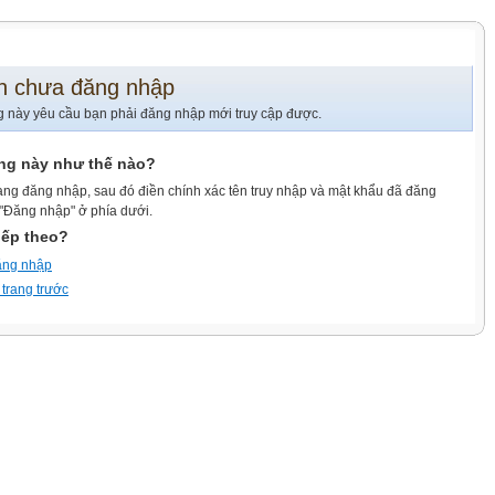
n chưa đăng nhập
g này yêu cầu bạn phải đăng nhập mới truy cập được.
ang này như thế nào?
ang đăng nhập, sau đó điền chính xác tên truy nhập và mật khẩu đã đăng
 "Đăng nhập" ở phía dưới.
iếp theo?
ăng nhập
 trang trước