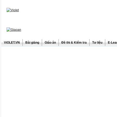
ViOLET.VN
Bài giảng
Giáo án
Đề thi & Kiểm tra
Tư liệu
E-Lea