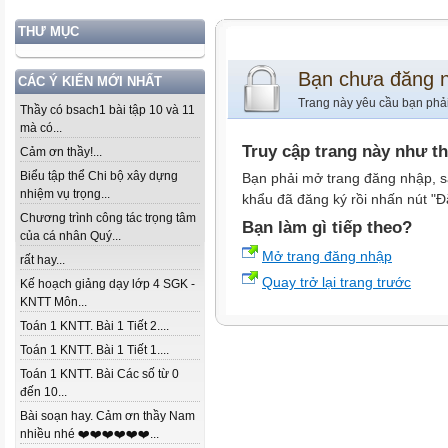
THƯ MỤC
Bạn chưa đăng 
CÁC Ý KIẾN MỚI NHẤT
Trang này yêu cầu bạn phả
Thầy có bsach1 bài tập 10 và 11
mà có...
Truy cập trang này như t
Cảm ơn thầy!...
Biểu tập thể Chi bộ xây dựng
Bạn phải mở trang đăng nhập, s
nhiệm vụ trọng...
khẩu đã đăng ký rồi nhấn nút "Đ
Chương trình công tác trọng tâm
Bạn làm gì tiếp theo?
của cá nhân Quý...
Mở trang đăng nhập
rất hay...
Quay trở lại trang trước
Kế hoạch giảng dạy lớp 4 SGK -
KNTT Môn...
Toán 1 KNTT. Bài 1 Tiết 2....
Toán 1 KNTT. Bài 1 Tiết 1....
Toán 1 KNTT. Bài Các số từ 0
đến 10...
Bài soạn hay. Cảm ơn thầy Nam
nhiều nhé ❤️❤️❤️❤️❤️❤️...