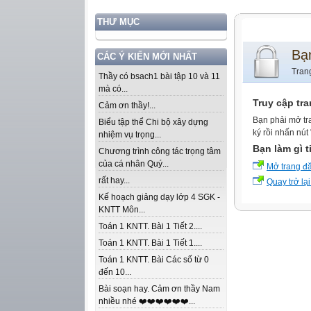
THƯ MỤC
Bạ
CÁC Ý KIẾN MỚI NHẤT
Tran
Thầy có bsach1 bài tập 10 và 11
mà có...
Truy cập tr
Cảm ơn thầy!...
Bạn phải mở tr
Biểu tập thể Chi bộ xây dựng
ký rồi nhấn nút
nhiệm vụ trọng...
Bạn làm gì t
Chương trình công tác trọng tâm
của cá nhân Quý...
Mở trang đ
rất hay...
Quay trở lại
Kế hoạch giảng dạy lớp 4 SGK -
KNTT Môn...
Toán 1 KNTT. Bài 1 Tiết 2....
Toán 1 KNTT. Bài 1 Tiết 1....
Toán 1 KNTT. Bài Các số từ 0
đến 10...
Bài soạn hay. Cảm ơn thầy Nam
nhiều nhé ❤️❤️❤️❤️❤️❤️...