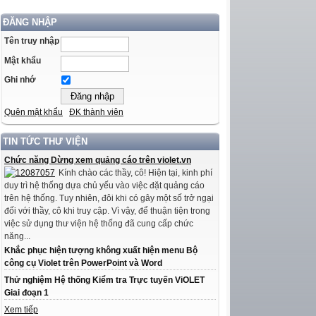
ĐĂNG NHẬP
Tên truy nhập
Mật khẩu
Ghi nhớ
Quên mật khẩu
ĐK thành viên
TIN TỨC THƯ VIỆN
Chức năng Dừng xem quảng cáo trên violet.vn
Kính chào các thầy, cô! Hiện tại, kinh phí
duy trì hệ thống dựa chủ yếu vào việc đặt quảng cáo
trên hệ thống. Tuy nhiên, đôi khi có gây một số trở ngại
đối với thầy, cô khi truy cập. Vì vậy, để thuận tiện trong
việc sử dụng thư viện hệ thống đã cung cấp chức
năng...
Khắc phục hiện tượng không xuất hiện menu Bộ
công cụ Violet trên PowerPoint và Word
Thử nghiệm Hệ thống Kiểm tra Trực tuyến ViOLET
Giai đoạn 1
Xem tiếp