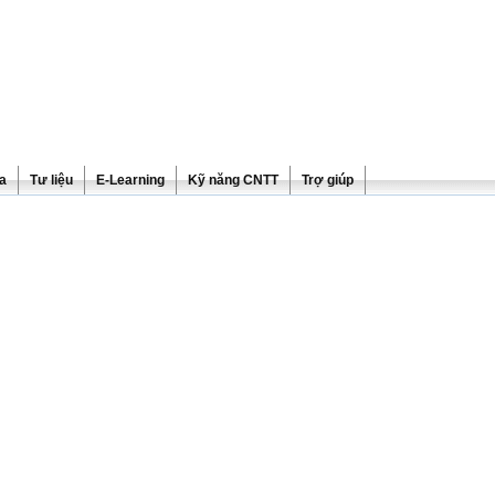
ra
Tư liệu
E-Learning
Kỹ năng CNTT
Trợ giúp