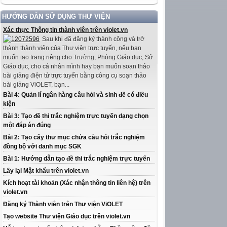
HƯỚNG DẪN SỬ DỤNG THƯ VIỆN
Xác thực Thông tin thành viên trên violet.vn
Sau khi đã đăng ký thành công và trở
thành thành viên của Thư viện trực tuyến, nếu bạn
muốn tạo trang riêng cho Trường, Phòng Giáo dục, Sở
Giáo dục, cho cá nhân mình hay bạn muốn soạn thảo
bài giảng điện tử trực tuyến bằng công cụ soạn thảo
bài giảng ViOLET, bạn...
Bài 4: Quản lí ngân hàng câu hỏi và sinh đề có điều
kiện
Bài 3: Tạo đề thi trắc nghiệm trực tuyến dạng chọn
một đáp án đúng
Bài 2: Tạo cây thư mục chứa câu hỏi trắc nghiệm
đồng bộ với danh mục SGK
Bài 1: Hướng dẫn tạo đề thi trắc nghiệm trực tuyến
Lấy lại Mật khẩu trên violet.vn
Kích hoạt tài khoản (Xác nhận thông tin liên hệ) trên
violet.vn
Đăng ký Thành viên trên Thư viện ViOLET
Tạo website Thư viện Giáo dục trên violet.vn