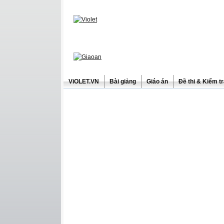
ViOLET.VN
Bài giảng
Giáo án
Đề thi & Kiểm t