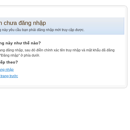
n chưa đăng nhập
g này yêu cầu bạn phải đăng nhập mới truy cập được.
ang này như thế nào?
ang đăng nhập, sau đó điền chính xác tên truy nhập và mật khẩu đã đăng
 "Đăng nhập" ở phía dưới.
iếp theo?
ăng nhập
 trang trước