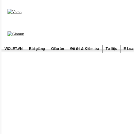
ViOLET.VN
Bài giảng
Giáo án
Đề thi & Kiểm tra
Tư liệu
E-Lea