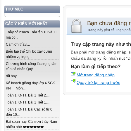
THƯ MỤC
Bạn chưa đăng 
CÁC Ý KIẾN MỚI NHẤT
Trang này yêu cầu bạn phả
Thầy có bsach1 bài tập 10 và 11
mà có...
Truy cập trang này như t
Cảm ơn thầy!...
Biểu tập thể Chi bộ xây dựng
Bạn phải mở trang đăng nhập, s
nhiệm vụ trọng...
khẩu đã đăng ký rồi nhấn nút "Đ
Chương trình công tác trọng tâm
Bạn làm gì tiếp theo?
của cá nhân Quý...
Mở trang đăng nhập
rất hay...
Quay trở lại trang trước
Kế hoạch giảng dạy lớp 4 SGK -
KNTT Môn...
Toán 1 KNTT. Bài 1 Tiết 2....
Toán 1 KNTT. Bài 1 Tiết 1....
Toán 1 KNTT. Bài Các số từ 0
đến 10...
Bài soạn hay. Cảm ơn thầy Nam
nhiều nhé ❤️❤️❤️❤️❤️❤️...