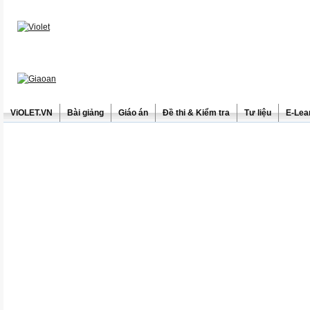
ViOLET.VN
Bài giảng
Giáo án
Đề thi & Kiểm tra
Tư liệu
E-Lea