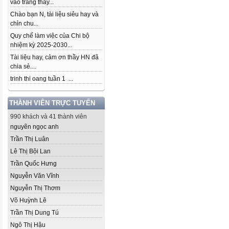
vào trang thầy...
Chào bạn N, tài liệu siêu hay và
chỉn chu...
Quy chế làm việc của Chi bộ
nhiệm kỳ 2025-2030...
Tài liệu hay, cảm ơn thầy HN đã
chia sẻ....
trinh thi oang tuần 1 ...
THÀNH VIÊN TRỰC TUYẾN
990 khách và 41 thành viên
nguyẽn ngọc anh
Trần Thị Luân
Lê Thị Bội Lan
Trần Quốc Hưng
Nguyễn Văn Vĩnh
Nguyễn Thị Thơm
Võ Huỳnh Lê
Trần Thị Dung Tú
Ngô Thị Hậu