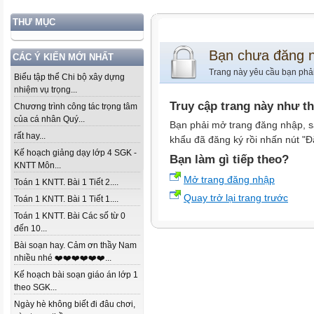
THƯ MỤC
Bạn chưa đăng 
CÁC Ý KIẾN MỚI NHẤT
Trang này yêu cầu bạn phả
Biểu tập thể Chi bộ xây dựng
nhiệm vụ trọng...
Truy cập trang này như t
Chương trình công tác trọng tâm
của cá nhân Quý...
Bạn phải mở trang đăng nhập, s
rất hay...
khẩu đã đăng ký rồi nhấn nút "Đ
Kế hoạch giảng dạy lớp 4 SGK -
Bạn làm gì tiếp theo?
KNTT Môn...
Mở trang đăng nhập
Toán 1 KNTT. Bài 1 Tiết 2....
Quay trở lại trang trước
Toán 1 KNTT. Bài 1 Tiết 1....
Toán 1 KNTT. Bài Các số từ 0
đến 10...
Bài soạn hay. Cảm ơn thầy Nam
nhiều nhé ❤️❤️❤️❤️❤️❤️...
Kế hoạch bài soạn giáo án lớp 1
theo SGK...
Ngày hè không biết đi đâu chơi,