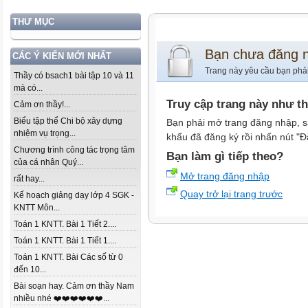
THƯ MỤC
Bạn chưa đăng 
CÁC Ý KIẾN MỚI NHẤT
Trang này yêu cầu bạn phả
Thầy có bsach1 bài tập 10 và 11
mà có...
Truy cập trang này như t
Cảm ơn thầy!...
Biểu tập thể Chi bộ xây dựng
Bạn phải mở trang đăng nhập, s
nhiệm vụ trọng...
khẩu đã đăng ký rồi nhấn nút "Đ
Chương trình công tác trọng tâm
Bạn làm gì tiếp theo?
của cá nhân Quý...
Mở trang đăng nhập
rất hay...
Quay trở lại trang trước
Kế hoạch giảng dạy lớp 4 SGK -
KNTT Môn...
Toán 1 KNTT. Bài 1 Tiết 2....
Toán 1 KNTT. Bài 1 Tiết 1....
Toán 1 KNTT. Bài Các số từ 0
đến 10...
Bài soạn hay. Cảm ơn thầy Nam
nhiều nhé ❤️❤️❤️❤️❤️❤️...