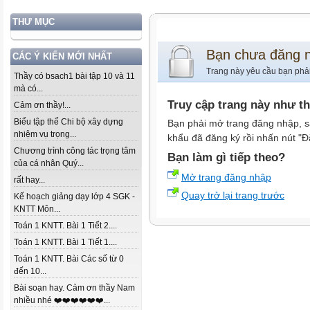
THƯ MỤC
Bạn chưa đăng 
CÁC Ý KIẾN MỚI NHẤT
Trang này yêu cầu bạn phả
Thầy có bsach1 bài tập 10 và 11
mà có...
Truy cập trang này như t
Cảm ơn thầy!...
Biểu tập thể Chi bộ xây dựng
Bạn phải mở trang đăng nhập, s
nhiệm vụ trọng...
khẩu đã đăng ký rồi nhấn nút "Đ
Chương trình công tác trọng tâm
Bạn làm gì tiếp theo?
của cá nhân Quý...
Mở trang đăng nhập
rất hay...
Quay trở lại trang trước
Kế hoạch giảng dạy lớp 4 SGK -
KNTT Môn...
Toán 1 KNTT. Bài 1 Tiết 2....
Toán 1 KNTT. Bài 1 Tiết 1....
Toán 1 KNTT. Bài Các số từ 0
đến 10...
Bài soạn hay. Cảm ơn thầy Nam
nhiều nhé ❤️❤️❤️❤️❤️❤️...