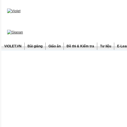
ViOLET.VN
Bài giảng
Giáo án
Đề thi & Kiểm tra
Tư liệu
E-Lea