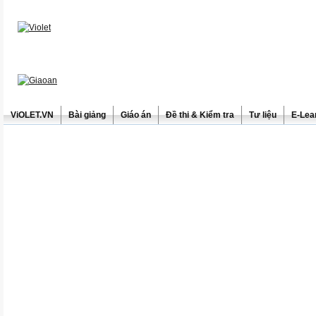
ViOLET.VN
Bài giảng
Giáo án
Đề thi & Kiểm tra
Tư liệu
E-Lea