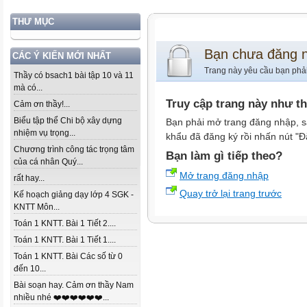
THƯ MỤC
Bạn chưa đăng 
CÁC Ý KIẾN MỚI NHẤT
Trang này yêu cầu bạn phả
Thầy có bsach1 bài tập 10 và 11
mà có...
Truy cập trang này như t
Cảm ơn thầy!...
Biểu tập thể Chi bộ xây dựng
Bạn phải mở trang đăng nhập, s
nhiệm vụ trọng...
khẩu đã đăng ký rồi nhấn nút "Đ
Chương trình công tác trọng tâm
Bạn làm gì tiếp theo?
của cá nhân Quý...
Mở trang đăng nhập
rất hay...
Quay trở lại trang trước
Kế hoạch giảng dạy lớp 4 SGK -
KNTT Môn...
Toán 1 KNTT. Bài 1 Tiết 2....
Toán 1 KNTT. Bài 1 Tiết 1....
Toán 1 KNTT. Bài Các số từ 0
đến 10...
Bài soạn hay. Cảm ơn thầy Nam
nhiều nhé ❤️❤️❤️❤️❤️❤️...