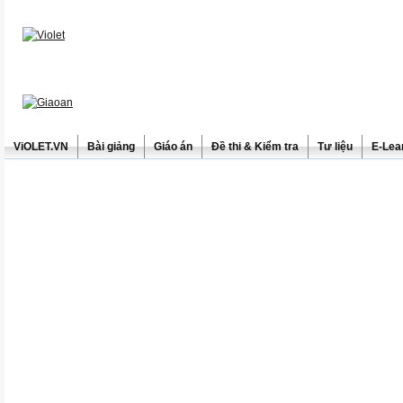
ViOLET.VN
Bài giảng
Giáo án
Đề thi & Kiểm tra
Tư liệu
E-Lea