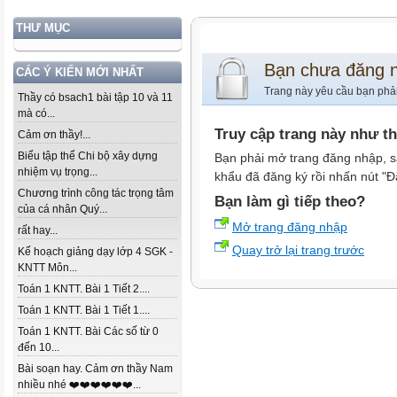
THƯ MỤC
Bạn chưa đăng 
CÁC Ý KIẾN MỚI NHẤT
Trang này yêu cầu bạn phả
Thầy có bsach1 bài tập 10 và 11
mà có...
Truy cập trang này như t
Cảm ơn thầy!...
Biểu tập thể Chi bộ xây dựng
Bạn phải mở trang đăng nhập, s
nhiệm vụ trọng...
khẩu đã đăng ký rồi nhấn nút "Đ
Chương trình công tác trọng tâm
Bạn làm gì tiếp theo?
của cá nhân Quý...
Mở trang đăng nhập
rất hay...
Quay trở lại trang trước
Kế hoạch giảng dạy lớp 4 SGK -
KNTT Môn...
Toán 1 KNTT. Bài 1 Tiết 2....
Toán 1 KNTT. Bài 1 Tiết 1....
Toán 1 KNTT. Bài Các số từ 0
đến 10...
Bài soạn hay. Cảm ơn thầy Nam
nhiều nhé ❤️❤️❤️❤️❤️❤️...