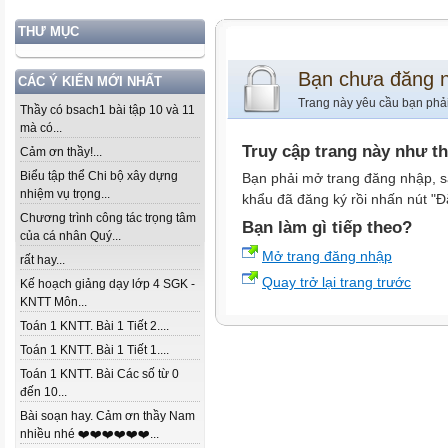
THƯ MỤC
Bạn chưa đăng 
CÁC Ý KIẾN MỚI NHẤT
Trang này yêu cầu bạn phả
Thầy có bsach1 bài tập 10 và 11
mà có...
Truy cập trang này như t
Cảm ơn thầy!...
Biểu tập thể Chi bộ xây dựng
Bạn phải mở trang đăng nhập, s
nhiệm vụ trọng...
khẩu đã đăng ký rồi nhấn nút "Đ
Chương trình công tác trọng tâm
Bạn làm gì tiếp theo?
của cá nhân Quý...
Mở trang đăng nhập
rất hay...
Quay trở lại trang trước
Kế hoạch giảng dạy lớp 4 SGK -
KNTT Môn...
Toán 1 KNTT. Bài 1 Tiết 2....
Toán 1 KNTT. Bài 1 Tiết 1....
Toán 1 KNTT. Bài Các số từ 0
đến 10...
Bài soạn hay. Cảm ơn thầy Nam
nhiều nhé ❤️❤️❤️❤️❤️❤️...