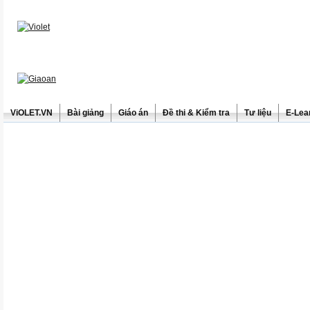
ViOLET.VN
Bài giảng
Giáo án
Đề thi & Kiểm tra
Tư liệu
E-Lea