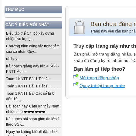
THƯ MỤC
Bạn chưa đăng 
CÁC Ý KIẾN MỚI NHẤT
Trang này yêu cầu bạn phả
Biểu tập thể Chi bộ xây dựng
nhiệm vụ trọng...
Truy cập trang này như t
Chương trình công tác trọng tâm
của cá nhân Quý...
Bạn phải mở trang đăng nhập, s
rất hay...
khẩu đã đăng ký rồi nhấn nút "Đ
Kế hoạch giảng dạy lớp 4 SGK -
Bạn làm gì tiếp theo?
KNTT Môn...
Mở trang đăng nhập
Toán 1 KNTT. Bài 1 Tiết 2....
Quay trở lại trang trước
Toán 1 KNTT. Bài 1 Tiết 1....
Toán 1 KNTT. Bài Các số từ 0
đến 10...
Bài soạn hay. Cảm ơn thầy Nam
nhiều nhé ❤️❤️❤️❤️❤️❤️...
Kế hoạch bài soạn giáo án lớp 1
theo SGK...
Ngày hè không biết đi đâu chơi,