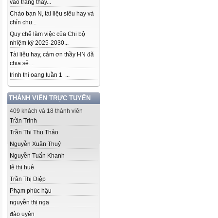
vào trang thầy...
Chào bạn N, tài liệu siêu hay và
chỉn chu...
Quy chế làm việc của Chi bộ
nhiệm kỳ 2025-2030...
Tài liệu hay, cảm ơn thầy HN đã
chia sẻ....
trinh thi oang tuần 1 ...
THÀNH VIÊN TRỰC TUYẾN
409 khách và 18 thành viên
Trần Trinh
Trần Thị Thu Thảo
Nguyễn Xuân Thuỷ
Nguyễn Tuấn Khanh
lê thị huê
Trần Thị Diệp
Phạm phúc hậu
nguyễn thị nga
đào uyên