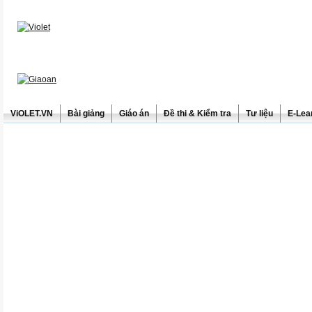
ViOLET.VN
Bài giảng
Giáo án
Đề thi & Kiểm tra
Tư liệu
E-Lea