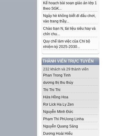
Kế hoạch bài soạn giáo án lớp 1
theo SGK...
Ngày hè không biết đi đâu chơi,
vào trang thầy...
Chào bạn N, tài liệu siêu hay và
chỉn chu...
Quy chế làm việc của Chi bộ
nhiệm kỳ 2025-2030...
THÀNH VIÊN TRỰC TUYẾN
232 khách và 29 thành viên
Phan Trong Tinh
dương thị thu thúy
Thi Thi Thi
Hứa Hồng Hoa
Rơ Lick Ha Ly Zen
Nguyễn Minh Đức
Phạm Thi Ph­Uong Linha
Nguyễn Quang Sáng
Dương Hoài Hiếu