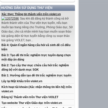
HƯỚNG DẪN SỬ DỤNG THƯ VIỆN
Xác thực Thông tin thành viên trên violet.vn
Sau khi đã đăng ký thành công và trở
thành thành viên của Thư viện trực tuyến, nếu bạn
muốn tạo trang riêng cho Trường, Phòng Giáo dục, Sở
Giáo dục, cho cá nhân mình hay bạn muốn soạn thảo
bài giảng điện tử trực tuyến bằng công cụ soạn thảo
bài giảng ViOLET, bạn...
Bài 4: Quản lí ngân hàng câu hỏi và sinh đề có điều
kiện
Bài 3: Tạo đề thi trắc nghiệm trực tuyến dạng chọn
một đáp án đúng
Bài 2: Tạo cây thư mục chứa câu hỏi trắc nghiệm
đồng bộ với danh mục SGK
Bài 1: Hướng dẫn tạo đề thi trắc nghiệm trực tuyến
Lấy lại Mật khẩu trên violet.vn
Kích hoạt tài khoản (Xác nhận thông tin liên hệ) trên
violet.vn
Đăng ký Thành viên trên Thư viện ViOLET
Tạo website Thư viện Giáo dục trên violet.vn