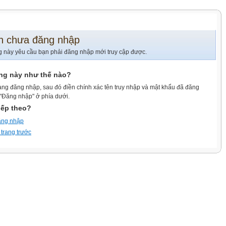
n chưa đăng nhập
g này yêu cầu bạn phải đăng nhập mới truy cập được.
ang này như thế nào?
ang đăng nhập, sau đó điền chính xác tên truy nhập và mật khẩu đã đăng
 "Đăng nhập" ở phía dưới.
iếp theo?
ăng nhập
 trang trước