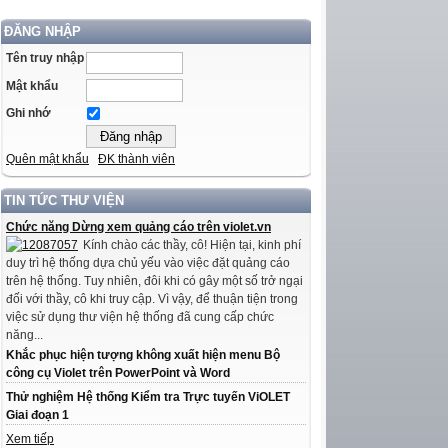
ĐĂNG NHẬP
Tên truy nhập
Mật khẩu
Ghi nhớ
Quên mật khẩu
ĐK thành viên
TIN TỨC THƯ VIỆN
Chức năng Dừng xem quảng cáo trên violet.vn
Kính chào các thầy, cô! Hiện tại, kinh phí
duy trì hệ thống dựa chủ yếu vào việc đặt quảng cáo
trên hệ thống. Tuy nhiên, đôi khi có gây một số trở ngại
đối với thầy, cô khi truy cập. Vì vậy, để thuận tiện trong
việc sử dụng thư viện hệ thống đã cung cấp chức
năng...
Khắc phục hiện tượng không xuất hiện menu Bộ
công cụ Violet trên PowerPoint và Word
Thử nghiệm Hệ thống Kiểm tra Trực tuyến ViOLET
Giai đoạn 1
Xem tiếp