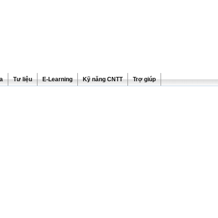
ra
Tư liệu
E-Learning
Kỹ năng CNTT
Trợ giúp