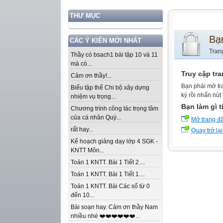
THƯ MỤC
Bạ
CÁC Ý KIẾN MỚI NHẤT
Tran
Thầy có bsach1 bài tập 10 và 11
mà có...
Truy cập tr
Cảm ơn thầy!...
Bạn phải mở tr
Biểu tập thể Chi bộ xây dựng
ký rồi nhấn nút
nhiệm vụ trọng...
Bạn làm gì t
Chương trình công tác trọng tâm
của cá nhân Quý...
Mở trang đ
rất hay...
Quay trở lại
Kế hoạch giảng dạy lớp 4 SGK -
KNTT Môn...
Toán 1 KNTT. Bài 1 Tiết 2....
Toán 1 KNTT. Bài 1 Tiết 1....
Toán 1 KNTT. Bài Các số từ 0
đến 10...
Bài soạn hay. Cảm ơn thầy Nam
nhiều nhé ❤️❤️❤️❤️❤️❤️...