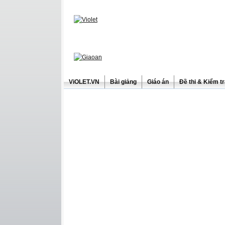
ViOLET.VN
Bài giảng
Giáo án
Đề thi & Kiểm t