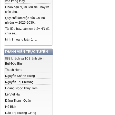
vào trang thầy...
Chào bạn N, tài liệu siêu hay và
chỉn chu...
Quy chế làm việc của Chi bộ
nhiệm kỳ 2025-2030...
Tài liệu hay, cảm ơn thầy HN đã
chia sẻ....
trinh thi oang tuần 1 ...
THÀNH VIÊN TRỰC TUYẾN
888 khách và 10 thành viên
Bùi Đức Bình
Thach Hene
Nguyễn Khánh Hưng
Nguyễn Thị Phương
Hoàng Ngọc Thùy Tâm
Lê Việt Hải
Đặng Thành Quân
Hồ Bích
Đào Thị Hương Giang