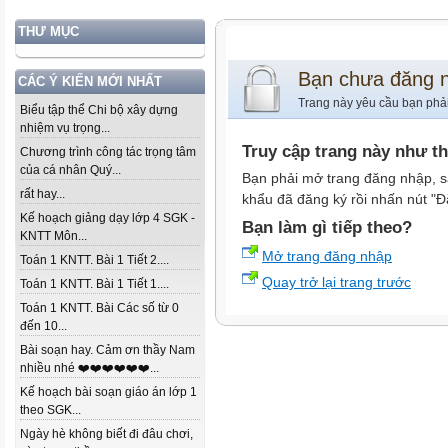
THƯ MỤC
Bạn chưa đăng 
CÁC Ý KIẾN MỚI NHẤT
Trang này yêu cầu bạn phả
Biểu tập thể Chi bộ xây dựng
nhiệm vụ trọng...
Truy cập trang này như t
Chương trình công tác trọng tâm
của cá nhân Quý...
Bạn phải mở trang đăng nhập, s
rất hay...
khẩu đã đăng ký rồi nhấn nút "Đ
Kế hoạch giảng dạy lớp 4 SGK -
Bạn làm gì tiếp theo?
KNTT Môn...
Mở trang đăng nhập
Toán 1 KNTT. Bài 1 Tiết 2....
Quay trở lại trang trước
Toán 1 KNTT. Bài 1 Tiết 1....
Toán 1 KNTT. Bài Các số từ 0
đến 10...
Bài soạn hay. Cảm ơn thầy Nam
nhiều nhé ❤️❤️❤️❤️❤️❤️...
Kế hoạch bài soạn giáo án lớp 1
theo SGK...
Ngày hè không biết đi đâu chơi,