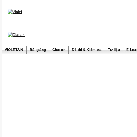
ViOLET.VN
Bài giảng
Giáo án
Đề thi & Kiểm tra
Tư liệu
E-Lea