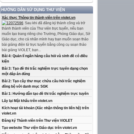
HƯỚNG DẪN SỬ DỤNG THƯ VIỆN
Xác thực Thông tin thành viên trên violet.vn
Sau khi đã đăng ký thành công và trở
thành thành viên của Thư viện trực tuyến, nếu bạn
muốn tạo trang riêng cho Trường, Phòng Giáo dục, Sở
Giáo dục, cho cá nhân mình hay bạn muốn soạn thảo
bài giảng điện tử trực tuyến bằng công cụ soạn thảo
bài giảng ViOLET, bạn...
Bài 4: Quản lí ngân hàng câu hỏi và sinh đề có điều
kiện
Bài 3: Tạo đề thi trắc nghiệm trực tuyến dạng chọn
một đáp án đúng
Bài 2: Tạo cây thư mục chứa câu hỏi trắc nghiệm
đồng bộ với danh mục SGK
Bài 1: Hướng dẫn tạo đề thi trắc nghiệm trực tuyến
Lấy lại Mật khẩu trên violet.vn
Kích hoạt tài khoản (Xác nhận thông tin liên hệ) trên
violet.vn
Đăng ký Thành viên trên Thư viện ViOLET
Tạo website Thư viện Giáo dục trên violet.vn