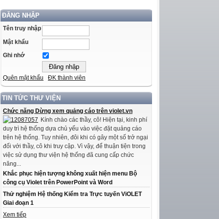
ĐĂNG NHẬP
Tên truy nhập
Mật khẩu
Ghi nhớ
Quên mật khẩu
ĐK thành viên
TIN TỨC THƯ VIỆN
Chức năng Dừng xem quảng cáo trên violet.vn
Kính chào các thầy, cô! Hiện tại, kinh phí
duy trì hệ thống dựa chủ yếu vào việc đặt quảng cáo
trên hệ thống. Tuy nhiên, đôi khi có gây một số trở ngại
đối với thầy, cô khi truy cập. Vì vậy, để thuận tiện trong
việc sử dụng thư viện hệ thống đã cung cấp chức
năng...
Khắc phục hiện tượng không xuất hiện menu Bộ
công cụ Violet trên PowerPoint và Word
Thử nghiệm Hệ thống Kiểm tra Trực tuyến ViOLET
Giai đoạn 1
Xem tiếp