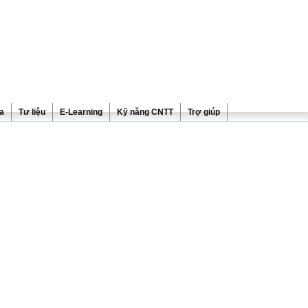
ra
Tư liệu
E-Learning
Kỹ năng CNTT
Trợ giúp