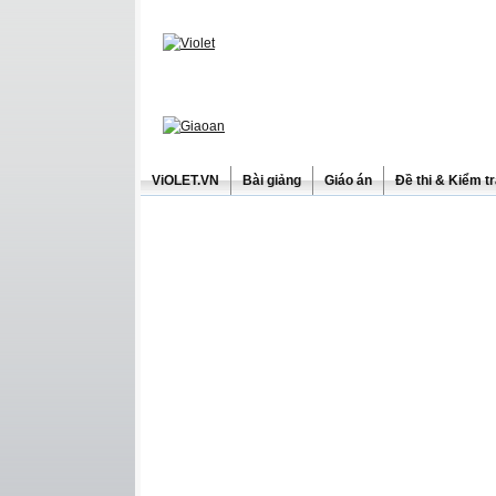
ViOLET.VN
Bài giảng
Giáo án
Đề thi & Kiểm t