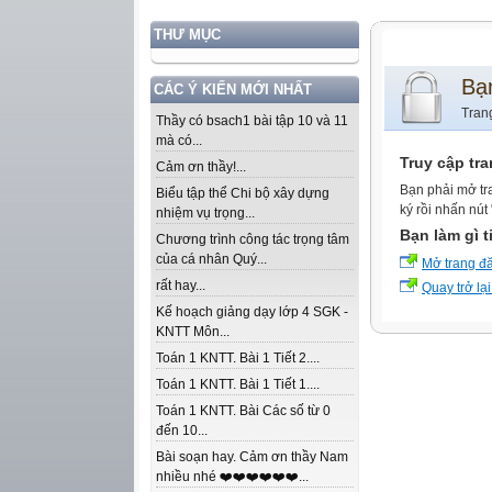
THƯ MỤC
Bạ
CÁC Ý KIẾN MỚI NHẤT
Tran
Thầy có bsach1 bài tập 10 và 11
mà có...
Truy cập tr
Cảm ơn thầy!...
Bạn phải mở tr
Biểu tập thể Chi bộ xây dựng
ký rồi nhấn nút
nhiệm vụ trọng...
Bạn làm gì t
Chương trình công tác trọng tâm
của cá nhân Quý...
Mở trang đ
rất hay...
Quay trở lại
Kế hoạch giảng dạy lớp 4 SGK -
KNTT Môn...
Toán 1 KNTT. Bài 1 Tiết 2....
Toán 1 KNTT. Bài 1 Tiết 1....
Toán 1 KNTT. Bài Các số từ 0
đến 10...
Bài soạn hay. Cảm ơn thầy Nam
nhiều nhé ❤️❤️❤️❤️❤️❤️...