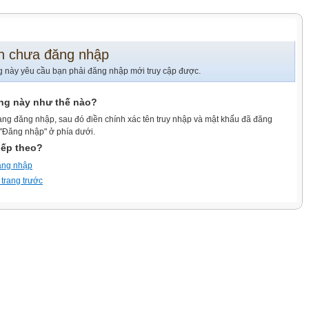
n chưa đăng nhập
g này yêu cầu bạn phải đăng nhập mới truy cập được.
ang này như thế nào?
ang đăng nhập, sau đó điền chính xác tên truy nhập và mật khẩu đã đăng
 "Đăng nhập" ở phía dưới.
iếp theo?
ăng nhập
 trang trước