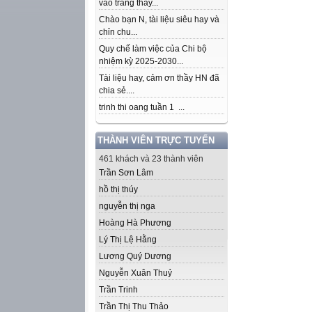
vào trang thầy...
Chào bạn N, tài liệu siêu hay và
chỉn chu...
Quy chế làm việc của Chi bộ
nhiệm kỳ 2025-2030...
Tài liệu hay, cảm ơn thầy HN đã
chia sẻ....
trinh thi oang tuần 1 ...
THÀNH VIÊN TRỰC TUYẾN
461 khách và 23 thành viên
Trần Sơn Lâm
hồ thị thúy
nguyễn thị nga
Hoàng Hà Phương
Lý Thị Lệ Hằng
Lương Quý Dương
Nguyễn Xuân Thuỷ
Trần Trinh
Trần Thị Thu Thảo