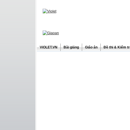
ViOLET.VN
Bài giảng
Giáo án
Đề thi & Kiểm t