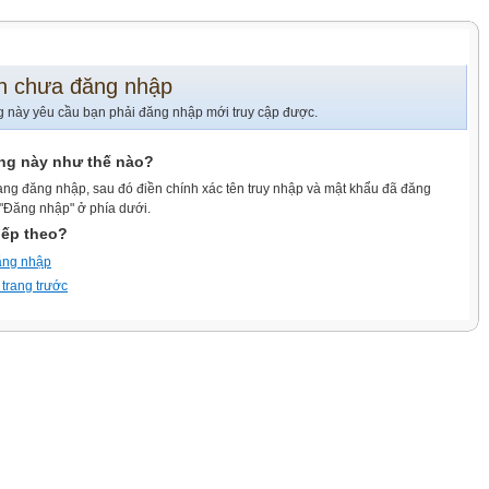
n chưa đăng nhập
g này yêu cầu bạn phải đăng nhập mới truy cập được.
ang này như thế nào?
ang đăng nhập, sau đó điền chính xác tên truy nhập và mật khẩu đã đăng
 "Đăng nhập" ở phía dưới.
iếp theo?
ăng nhập
 trang trước