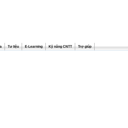
ra
Tư liệu
E-Learning
Kỹ năng CNTT
Trợ giúp