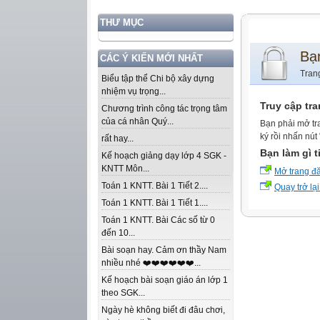
THƯ MỤC
Bạ
CÁC Ý KIẾN MỚI NHẤT
Tran
Biểu tập thể Chi bộ xây dựng
nhiệm vụ trọng...
Truy cập tr
Chương trình công tác trọng tâm
của cá nhân Quý...
Bạn phải mở tr
ký rồi nhấn nút
rất hay...
Bạn làm gì t
Kế hoạch giảng dạy lớp 4 SGK -
KNTT Môn...
Mở trang đ
Toán 1 KNTT. Bài 1 Tiết 2....
Quay trở lại
Toán 1 KNTT. Bài 1 Tiết 1....
Toán 1 KNTT. Bài Các số từ 0
đến 10...
Bài soạn hay. Cảm ơn thầy Nam
nhiều nhé ❤️❤️❤️❤️❤️❤️...
Kế hoạch bài soạn giáo án lớp 1
theo SGK...
Ngày hè không biết đi đâu chơi,