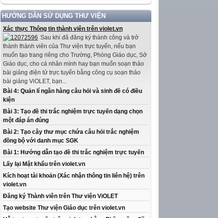
HƯỚNG DẪN SỬ DỤNG THƯ VIỆN
Xác thực Thông tin thành viên trên violet.vn
Sau khi đã đăng ký thành công và trở
thành thành viên của Thư viện trực tuyến, nếu bạn
muốn tạo trang riêng cho Trường, Phòng Giáo dục, Sở
Giáo dục, cho cá nhân mình hay bạn muốn soạn thảo
bài giảng điện tử trực tuyến bằng công cụ soạn thảo
bài giảng ViOLET, bạn...
Bài 4: Quản lí ngân hàng câu hỏi và sinh đề có điều
kiện
Bài 3: Tạo đề thi trắc nghiệm trực tuyến dạng chọn
một đáp án đúng
Bài 2: Tạo cây thư mục chứa câu hỏi trắc nghiệm
đồng bộ với danh mục SGK
Bài 1: Hướng dẫn tạo đề thi trắc nghiệm trực tuyến
Lấy lại Mật khẩu trên violet.vn
Kích hoạt tài khoản (Xác nhận thông tin liên hệ) trên
violet.vn
Đăng ký Thành viên trên Thư viện ViOLET
Tạo website Thư viện Giáo dục trên violet.vn