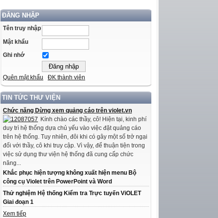
ĐĂNG NHẬP
Tên truy nhập
Mật khẩu
Ghi nhớ
Quên mật khẩu
ĐK thành viên
TIN TỨC THƯ VIỆN
Chức năng Dừng xem quảng cáo trên violet.vn
Kính chào các thầy, cô! Hiện tại, kinh phí
duy trì hệ thống dựa chủ yếu vào việc đặt quảng cáo
trên hệ thống. Tuy nhiên, đôi khi có gây một số trở ngại
đối với thầy, cô khi truy cập. Vì vậy, để thuận tiện trong
việc sử dụng thư viện hệ thống đã cung cấp chức
năng...
Khắc phục hiện tượng không xuất hiện menu Bộ
công cụ Violet trên PowerPoint và Word
Thử nghiệm Hệ thống Kiểm tra Trực tuyến ViOLET
Giai đoạn 1
Xem tiếp