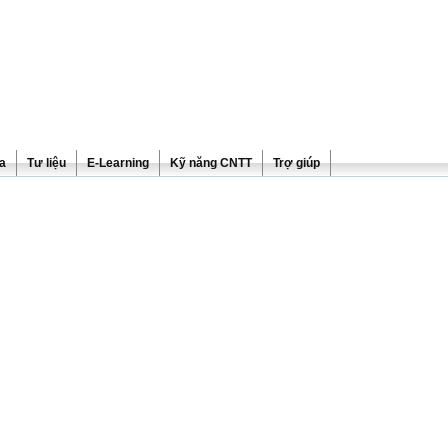
ra
Tư liệu
E-Learning
Kỹ năng CNTT
Trợ giúp