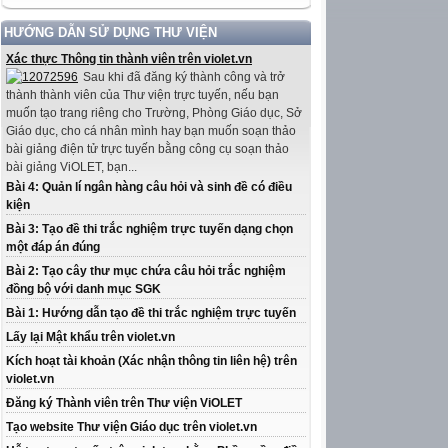
HƯỚNG DẪN SỬ DỤNG THƯ VIỆN
Xác thực Thông tin thành viên trên violet.vn
Sau khi đã đăng ký thành công và trở
thành thành viên của Thư viện trực tuyến, nếu bạn
muốn tạo trang riêng cho Trường, Phòng Giáo dục, Sở
Giáo dục, cho cá nhân mình hay bạn muốn soạn thảo
bài giảng điện tử trực tuyến bằng công cụ soạn thảo
bài giảng ViOLET, bạn...
Bài 4: Quản lí ngân hàng câu hỏi và sinh đề có điều
kiện
Bài 3: Tạo đề thi trắc nghiệm trực tuyến dạng chọn
một đáp án đúng
Bài 2: Tạo cây thư mục chứa câu hỏi trắc nghiệm
đồng bộ với danh mục SGK
Bài 1: Hướng dẫn tạo đề thi trắc nghiệm trực tuyến
Lấy lại Mật khẩu trên violet.vn
Kích hoạt tài khoản (Xác nhận thông tin liên hệ) trên
violet.vn
Đăng ký Thành viên trên Thư viện ViOLET
Tạo website Thư viện Giáo dục trên violet.vn