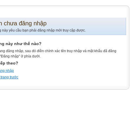
n chưa đăng nhập
g này yêu cầu bạn phải đăng nhập mới truy cập được.
ang này như thế nào?
ang đăng nhập, sau đó điền chính xác tên truy nhập và mật khẩu đã đăng
 "Đăng nhập" ở phía dưới.
iếp theo?
ăng nhập
 trang trước