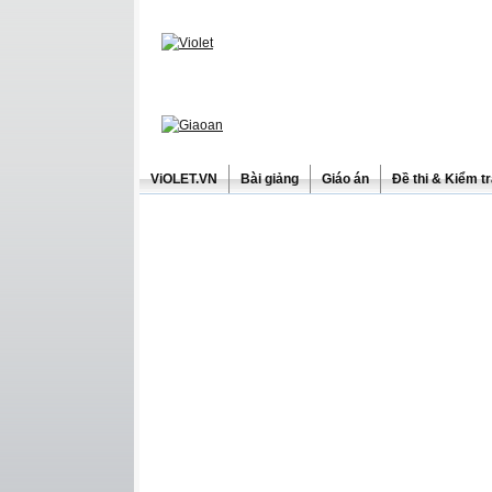
ViOLET.VN
Bài giảng
Giáo án
Đề thi & Kiểm t