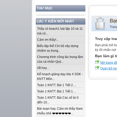
THƯ MỤC
Bạ
CÁC Ý KIẾN MỚI NHẤT
Tran
Thầy có bsach1 bài tập 10 và 11
mà có...
Truy cập tr
Cảm ơn thầy!...
Bạn phải mở tr
Biểu tập thể Chi bộ xây dựng
ký rồi nhấn nút
nhiệm vụ trọng...
Bạn làm gì t
Chương trình công tác trọng tâm
của cá nhân Quý...
Mở trang đ
rất hay...
Quay trở lại
Kế hoạch giảng dạy lớp 4 SGK -
KNTT Môn...
Toán 1 KNTT. Bài 1 Tiết 2....
Toán 1 KNTT. Bài 1 Tiết 1....
Toán 1 KNTT. Bài Các số từ 0
đến 10...
Bài soạn hay. Cảm ơn thầy Nam
nhiều nhé ❤️❤️❤️❤️❤️❤️...