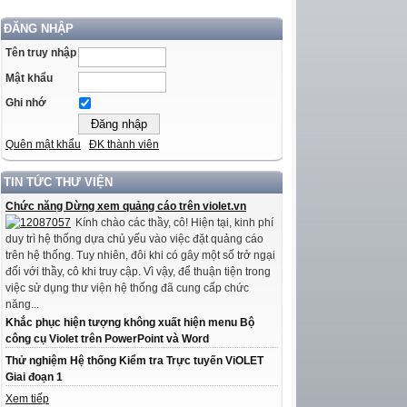
ĐĂNG NHẬP
Tên truy nhập
Mật khẩu
Ghi nhớ
Quên mật khẩu
ĐK thành viên
TIN TỨC THƯ VIỆN
Chức năng Dừng xem quảng cáo trên violet.vn
Kính chào các thầy, cô! Hiện tại, kinh phí
duy trì hệ thống dựa chủ yếu vào việc đặt quảng cáo
trên hệ thống. Tuy nhiên, đôi khi có gây một số trở ngại
đối với thầy, cô khi truy cập. Vì vậy, để thuận tiện trong
việc sử dụng thư viện hệ thống đã cung cấp chức
năng...
Khắc phục hiện tượng không xuất hiện menu Bộ
công cụ Violet trên PowerPoint và Word
Thử nghiệm Hệ thống Kiểm tra Trực tuyến ViOLET
Giai đoạn 1
Xem tiếp