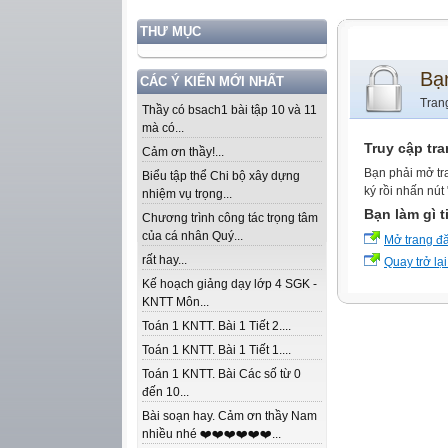
THƯ MỤC
Bạ
CÁC Ý KIẾN MỚI NHẤT
Tran
Thầy có bsach1 bài tập 10 và 11
mà có...
Truy cập tr
Cảm ơn thầy!...
Bạn phải mở tr
Biểu tập thể Chi bộ xây dựng
ký rồi nhấn nút
nhiệm vụ trọng...
Bạn làm gì t
Chương trình công tác trọng tâm
của cá nhân Quý...
Mở trang đ
rất hay...
Quay trở lại
Kế hoạch giảng dạy lớp 4 SGK -
KNTT Môn...
Toán 1 KNTT. Bài 1 Tiết 2....
Toán 1 KNTT. Bài 1 Tiết 1....
Toán 1 KNTT. Bài Các số từ 0
đến 10...
Bài soạn hay. Cảm ơn thầy Nam
nhiều nhé ❤️❤️❤️❤️❤️❤️...