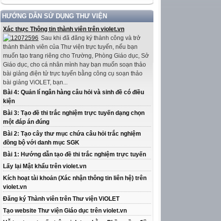
HƯỚNG DẪN SỬ DỤNG THƯ VIỆN
Xác thực Thông tin thành viên trên violet.vn
Sau khi đã đăng ký thành công và trở
thành thành viên của Thư viện trực tuyến, nếu bạn
muốn tạo trang riêng cho Trường, Phòng Giáo dục, Sở
Giáo dục, cho cá nhân mình hay bạn muốn soạn thảo
bài giảng điện tử trực tuyến bằng công cụ soạn thảo
bài giảng ViOLET, bạn...
Bài 4: Quản lí ngân hàng câu hỏi và sinh đề có điều
kiện
Bài 3: Tạo đề thi trắc nghiệm trực tuyến dạng chọn
một đáp án đúng
Bài 2: Tạo cây thư mục chứa câu hỏi trắc nghiệm
đồng bộ với danh mục SGK
Bài 1: Hướng dẫn tạo đề thi trắc nghiệm trực tuyến
Lấy lại Mật khẩu trên violet.vn
Kích hoạt tài khoản (Xác nhận thông tin liên hệ) trên
violet.vn
Đăng ký Thành viên trên Thư viện ViOLET
Tạo website Thư viện Giáo dục trên violet.vn