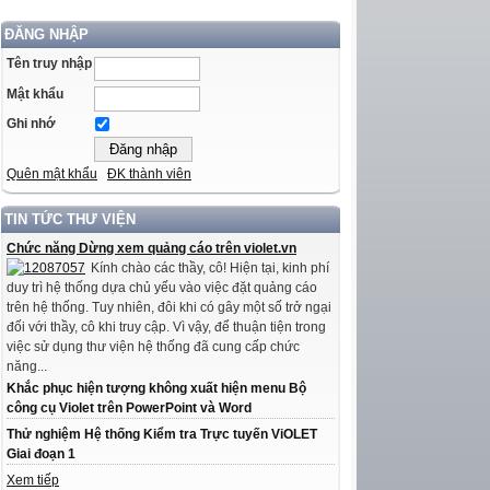
ĐĂNG NHẬP
Tên truy nhập
Mật khẩu
Ghi nhớ
Quên mật khẩu
ĐK thành viên
TIN TỨC THƯ VIỆN
Chức năng Dừng xem quảng cáo trên violet.vn
Kính chào các thầy, cô! Hiện tại, kinh phí
duy trì hệ thống dựa chủ yếu vào việc đặt quảng cáo
trên hệ thống. Tuy nhiên, đôi khi có gây một số trở ngại
đối với thầy, cô khi truy cập. Vì vậy, để thuận tiện trong
việc sử dụng thư viện hệ thống đã cung cấp chức
năng...
Khắc phục hiện tượng không xuất hiện menu Bộ
công cụ Violet trên PowerPoint và Word
Thử nghiệm Hệ thống Kiểm tra Trực tuyến ViOLET
Giai đoạn 1
Xem tiếp