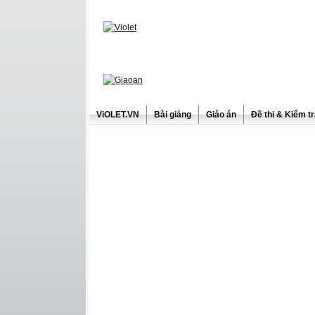
ViOLET.VN
Bài giảng
Giáo án
Đề thi & Kiểm t