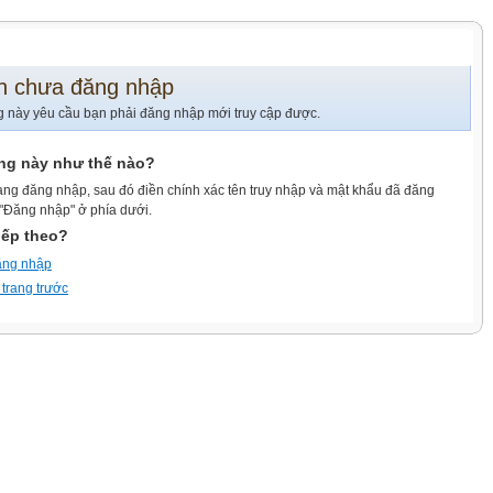
n chưa đăng nhập
g này yêu cầu bạn phải đăng nhập mới truy cập được.
ang này như thế nào?
ang đăng nhập, sau đó điền chính xác tên truy nhập và mật khẩu đã đăng
 "Đăng nhập" ở phía dưới.
iếp theo?
ăng nhập
 trang trước