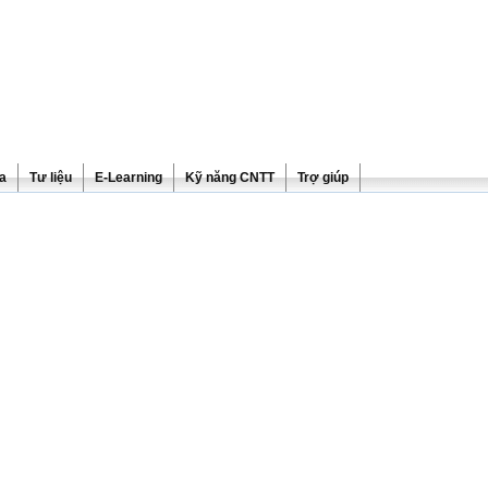
ra
Tư liệu
E-Learning
Kỹ năng CNTT
Trợ giúp