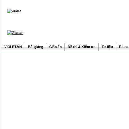
ViOLET.VN
Bài giảng
Giáo án
Đề thi & Kiểm tra
Tư liệu
E-Lea