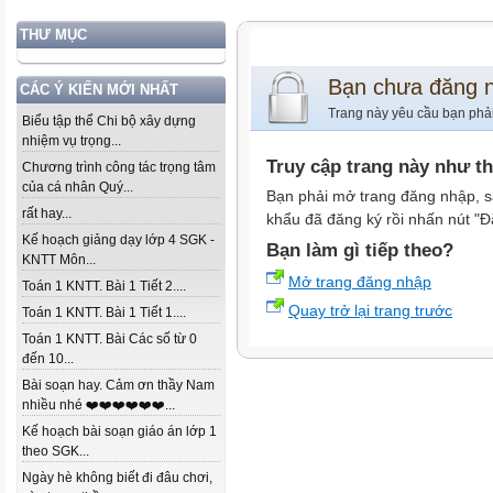
THƯ MỤC
Bạn chưa đăng 
CÁC Ý KIẾN MỚI NHẤT
Trang này yêu cầu bạn phả
Biểu tập thể Chi bộ xây dựng
nhiệm vụ trọng...
Truy cập trang này như t
Chương trình công tác trọng tâm
của cá nhân Quý...
Bạn phải mở trang đăng nhập, s
rất hay...
khẩu đã đăng ký rồi nhấn nút "Đ
Kế hoạch giảng dạy lớp 4 SGK -
Bạn làm gì tiếp theo?
KNTT Môn...
Mở trang đăng nhập
Toán 1 KNTT. Bài 1 Tiết 2....
Quay trở lại trang trước
Toán 1 KNTT. Bài 1 Tiết 1....
Toán 1 KNTT. Bài Các số từ 0
đến 10...
Bài soạn hay. Cảm ơn thầy Nam
nhiều nhé ❤️❤️❤️❤️❤️❤️...
Kế hoạch bài soạn giáo án lớp 1
theo SGK...
Ngày hè không biết đi đâu chơi,