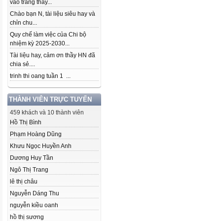
vào trang thầy...
Chào bạn N, tài liệu siêu hay và
chỉn chu...
Quy chế làm việc của Chi bộ
nhiệm kỳ 2025-2030...
Tài liệu hay, cảm ơn thầy HN đã
chia sẻ....
trinh thi oang tuần 1 ...
THÀNH VIÊN TRỰC TUYẾN
459 khách và 10 thành viên
Hồ Thị Bình
Phạm Hoàng Dũng
Khưu Ngọc Huyền Anh
Dương Huy Tần
Ngô Thị Trang
lê thị châu
Nguyễn Dáng Thu
nguyễn kiều oanh
hồ thị sương