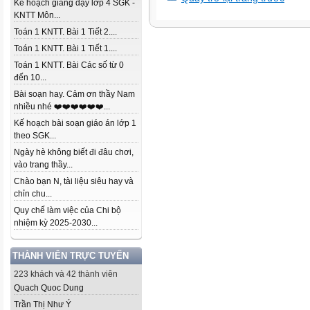
Kế hoạch giảng dạy lớp 4 SGK -
KNTT Môn...
Toán 1 KNTT. Bài 1 Tiết 2....
Toán 1 KNTT. Bài 1 Tiết 1....
Toán 1 KNTT. Bài Các số từ 0
đến 10...
Bài soạn hay. Cảm ơn thầy Nam
nhiều nhé ❤️❤️❤️❤️❤️❤️...
Kế hoạch bài soạn giáo án lớp 1
theo SGK...
Ngày hè không biết đi đâu chơi,
vào trang thầy...
Chào bạn N, tài liệu siêu hay và
chỉn chu...
Quy chế làm việc của Chi bộ
nhiệm kỳ 2025-2030...
THÀNH VIÊN TRỰC TUYẾN
223 khách và 42 thành viên
Quach Quoc Dung
Trần Thị Như Ý