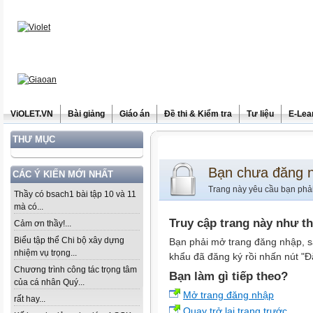
ViOLET.VN
Bài giảng
Giáo án
Đề thi & Kiểm tra
Tư liệu
E-Lea
THƯ MỤC
Bạn chưa đăng 
CÁC Ý KIẾN MỚI NHẤT
Trang này yêu cầu bạn phả
Thầy có bsach1 bài tập 10 và 11
mà có...
Truy cập trang này như t
Cảm ơn thầy!...
Biểu tập thể Chi bộ xây dựng
Bạn phải mở trang đăng nhập, s
nhiệm vụ trọng...
khẩu đã đăng ký rồi nhấn nút "Đ
Chương trình công tác trọng tâm
Bạn làm gì tiếp theo?
của cá nhân Quý...
Mở trang đăng nhập
rất hay...
Quay trở lại trang trước