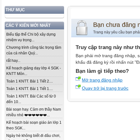
THƯ MỤC
Bạn chưa đăng 
CÁC Ý KIẾN MỚI NHẤT
Trang này yêu cầu bạn phả
Biểu tập thể Chi bộ xây dựng
nhiệm vụ trọng...
Truy cập trang này như t
Chương trình công tác trọng tâm
của cá nhân Quý...
Bạn phải mở trang đăng nhập, s
rất hay...
khẩu đã đăng ký rồi nhấn nút "Đ
Kế hoạch giảng dạy lớp 4 SGK -
Bạn làm gì tiếp theo?
KNTT Môn...
Mở trang đăng nhập
Toán 1 KNTT. Bài 1 Tiết 2....
Quay trở lại trang trước
Toán 1 KNTT. Bài 1 Tiết 1....
Toán 1 KNTT. Bài Các số từ 0
đến 10...
Bài soạn hay. Cảm ơn thầy Nam
nhiều nhé ❤️❤️❤️❤️❤️❤️...
Kế hoạch bài soạn giáo án lớp 1
theo SGK...
Ngày hè không biết đi đâu chơi,