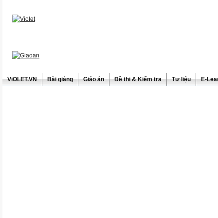
ViOLET.VN
Bài giảng
Giáo án
Đề thi & Kiểm tra
Tư liệu
E-Lea