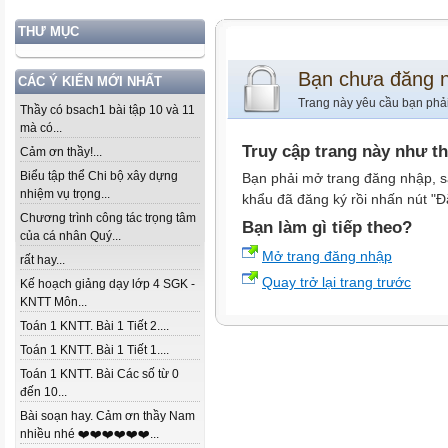
THƯ MỤC
Bạn chưa đăng 
CÁC Ý KIẾN MỚI NHẤT
Trang này yêu cầu bạn phả
Thầy có bsach1 bài tập 10 và 11
mà có...
Truy cập trang này như t
Cảm ơn thầy!...
Biểu tập thể Chi bộ xây dựng
Bạn phải mở trang đăng nhập, s
nhiệm vụ trọng...
khẩu đã đăng ký rồi nhấn nút "Đ
Chương trình công tác trọng tâm
Bạn làm gì tiếp theo?
của cá nhân Quý...
Mở trang đăng nhập
rất hay...
Quay trở lại trang trước
Kế hoạch giảng dạy lớp 4 SGK -
KNTT Môn...
Toán 1 KNTT. Bài 1 Tiết 2....
Toán 1 KNTT. Bài 1 Tiết 1....
Toán 1 KNTT. Bài Các số từ 0
đến 10...
Bài soạn hay. Cảm ơn thầy Nam
nhiều nhé ❤️❤️❤️❤️❤️❤️...