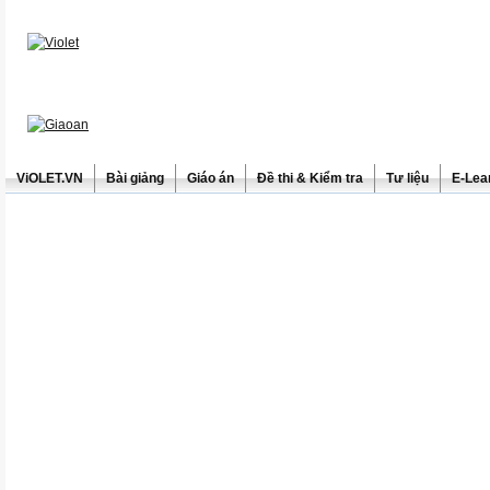
ViOLET.VN
Bài giảng
Giáo án
Đề thi & Kiểm tra
Tư liệu
E-Lea