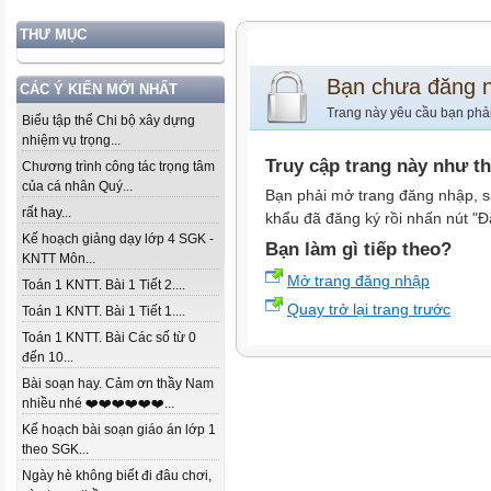
THƯ MỤC
Bạn chưa đăng 
CÁC Ý KIẾN MỚI NHẤT
Trang này yêu cầu bạn phả
Biểu tập thể Chi bộ xây dựng
nhiệm vụ trọng...
Truy cập trang này như t
Chương trình công tác trọng tâm
của cá nhân Quý...
Bạn phải mở trang đăng nhập, s
rất hay...
khẩu đã đăng ký rồi nhấn nút "Đ
Kế hoạch giảng dạy lớp 4 SGK -
Bạn làm gì tiếp theo?
KNTT Môn...
Mở trang đăng nhập
Toán 1 KNTT. Bài 1 Tiết 2....
Quay trở lại trang trước
Toán 1 KNTT. Bài 1 Tiết 1....
Toán 1 KNTT. Bài Các số từ 0
đến 10...
Bài soạn hay. Cảm ơn thầy Nam
nhiều nhé ❤️❤️❤️❤️❤️❤️...
Kế hoạch bài soạn giáo án lớp 1
theo SGK...
Ngày hè không biết đi đâu chơi,