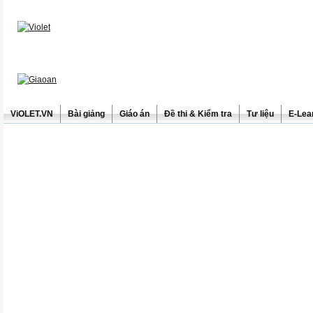
ViOLET.VN
Bài giảng
Giáo án
Đề thi & Kiểm tra
Tư liệu
E-Lea