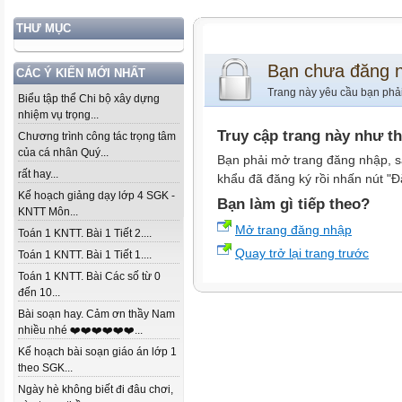
THƯ MỤC
Bạn chưa đăng 
CÁC Ý KIẾN MỚI NHẤT
Trang này yêu cầu bạn phả
Biểu tập thể Chi bộ xây dựng
nhiệm vụ trọng...
Truy cập trang này như t
Chương trình công tác trọng tâm
của cá nhân Quý...
Bạn phải mở trang đăng nhập, s
rất hay...
khẩu đã đăng ký rồi nhấn nút "Đ
Kế hoạch giảng dạy lớp 4 SGK -
Bạn làm gì tiếp theo?
KNTT Môn...
Mở trang đăng nhập
Toán 1 KNTT. Bài 1 Tiết 2....
Quay trở lại trang trước
Toán 1 KNTT. Bài 1 Tiết 1....
Toán 1 KNTT. Bài Các số từ 0
đến 10...
Bài soạn hay. Cảm ơn thầy Nam
nhiều nhé ❤️❤️❤️❤️❤️❤️...
Kế hoạch bài soạn giáo án lớp 1
theo SGK...
Ngày hè không biết đi đâu chơi,