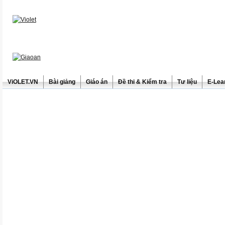
ViOLET.VN
Bài giảng
Giáo án
Đề thi & Kiểm tra
Tư liệu
E-Lea