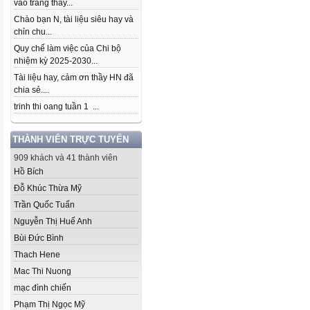
vào trang thầy...
Chào bạn N, tài liệu siêu hay và
chỉn chu...
Quy chế làm việc của Chi bộ
nhiệm kỳ 2025-2030...
Tài liệu hay, cảm ơn thầy HN đã
chia sẻ....
trinh thi oang tuần 1 ...
THÀNH VIÊN TRỰC TUYẾN
909 khách và 41 thành viên
Hồ Bích
Đỗ Khúc Thừa Mỹ
Trần Quốc Tuấn
Nguyễn Thị Huế Anh
Bùi Đức Bình
Thach Hene
Mac Thi Nuong
mạc đình chiến
Phạm Thị Ngọc Mỹ