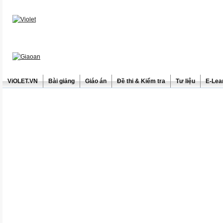
ViOLET.VN
Bài giảng
Giáo án
Đề thi & Kiểm tra
Tư liệu
E-Lea