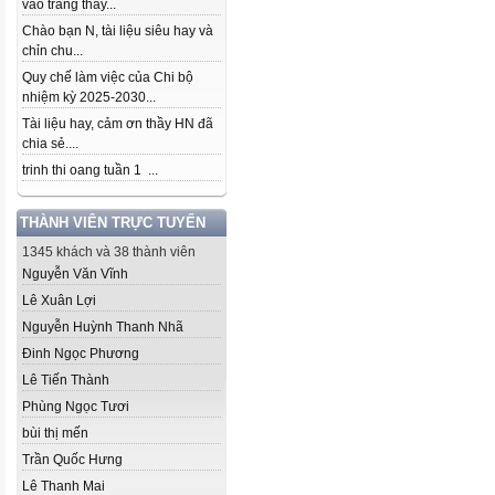
vào trang thầy...
Chào bạn N, tài liệu siêu hay và
chỉn chu...
Quy chế làm việc của Chi bộ
nhiệm kỳ 2025-2030...
Tài liệu hay, cảm ơn thầy HN đã
chia sẻ....
trinh thi oang tuần 1 ...
THÀNH VIÊN TRỰC TUYẾN
1345 khách và 38 thành viên
Nguyễn Văn Vĩnh
Lê Xuân Lợi
Nguyễn Huỳnh Thanh Nhã
Đinh Ngọc Phương
Lê Tiến Thành
Phùng Ngọc Tươi
bùi thị mến
Trần Quốc Hưng
Lê Thanh Mai