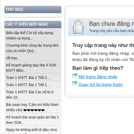
THƯ MỤC
Bạn chưa đăng 
CÁC Ý KIẾN MỚI NHẤT
Trang này yêu cầu bạn phả
Biểu tập thể Chi bộ xây dựng
nhiệm vụ trọng...
Truy cập trang này như t
Chương trình công tác trọng tâm
của cá nhân Quý...
Bạn phải mở trang đăng nhập, s
rất hay...
khẩu đã đăng ký rồi nhấn nút "Đ
Kế hoạch giảng dạy lớp 4 SGK -
Bạn làm gì tiếp theo?
KNTT Môn...
Mở trang đăng nhập
Toán 1 KNTT. Bài 1 Tiết 2....
Quay trở lại trang trước
Toán 1 KNTT. Bài 1 Tiết 1....
Toán 1 KNTT. Bài Các số từ 0
đến 10...
Bài soạn hay. Cảm ơn thầy Nam
nhiều nhé ❤️❤️❤️❤️❤️❤️...
Kế hoạch bài soạn giáo án lớp 1
theo SGK...
Ngày hè không biết đi đâu chơi,