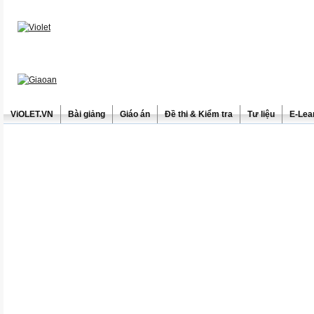
ViOLET.VN
Bài giảng
Giáo án
Đề thi & Kiểm tra
Tư liệu
E-Lea