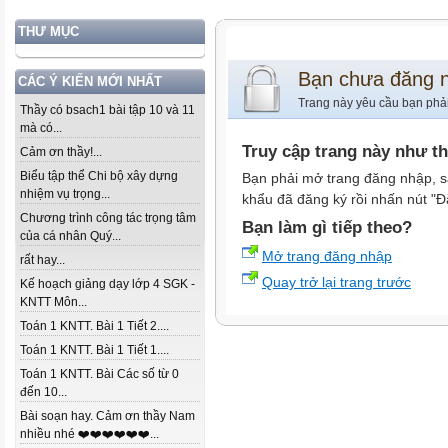
THƯ MỤC
Bạn chưa đăng 
CÁC Ý KIẾN MỚI NHẤT
Trang này yêu cầu bạn phả
Thầy có bsach1 bài tập 10 và 11
mà có...
Truy cập trang này như t
Cảm ơn thầy!...
Biểu tập thể Chi bộ xây dựng
Bạn phải mở trang đăng nhập, s
nhiệm vụ trọng...
khẩu đã đăng ký rồi nhấn nút "Đ
Chương trình công tác trọng tâm
Bạn làm gì tiếp theo?
của cá nhân Quý...
Mở trang đăng nhập
rất hay...
Quay trở lại trang trước
Kế hoạch giảng dạy lớp 4 SGK -
KNTT Môn...
Toán 1 KNTT. Bài 1 Tiết 2....
Toán 1 KNTT. Bài 1 Tiết 1....
Toán 1 KNTT. Bài Các số từ 0
đến 10...
Bài soạn hay. Cảm ơn thầy Nam
nhiều nhé ❤️❤️❤️❤️❤️❤️...