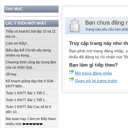
THƯ MỤC
Bạn chưa đăng 
CÁC Ý KIẾN MỚI NHẤT
Trang này yêu cầu bạn phả
Thầy có bsach1 bài tập 10 và 11
mà có...
Truy cập trang này như t
Cảm ơn thầy!...
Biểu tập thể Chi bộ xây dựng
Bạn phải mở trang đăng nhập, s
nhiệm vụ trọng...
khẩu đã đăng ký rồi nhấn nút "Đ
Chương trình công tác trọng tâm
Bạn làm gì tiếp theo?
của cá nhân Quý...
Mở trang đăng nhập
rất hay...
Quay trở lại trang trước
Kế hoạch giảng dạy lớp 4 SGK -
KNTT Môn...
Toán 1 KNTT. Bài 1 Tiết 2....
Toán 1 KNTT. Bài 1 Tiết 1....
Toán 1 KNTT. Bài Các số từ 0
đến 10...
Bài soạn hay. Cảm ơn thầy Nam
nhiều nhé ❤️❤️❤️❤️❤️❤️...