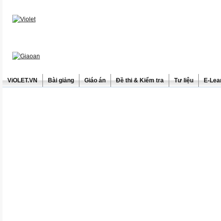
ViOLET.VN
Bài giảng
Giáo án
Đề thi & Kiểm tra
Tư liệu
E-Lea