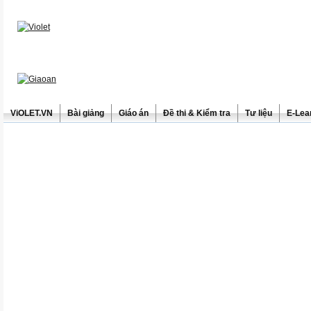
ViOLET.VN
Bài giảng
Giáo án
Đề thi & Kiểm tra
Tư liệu
E-Lea