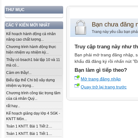
THƯ MỤC
Bạn chưa đăng 
CÁC Ý KIẾN MỚI NHẤT
Trang này yêu cầu bạn phả
Kế hoạch hành động cá nhân
nâng cao chất lượng...
Truy cập trang này như t
Chương trình hành động thực
hiện nhiệm vụ nhiệm kỳ...
Bạn phải mở trang đăng nhập, s
Thầy có bsach1 bài tập 10 và 11
khẩu đã đăng ký rồi nhấn nút "Đ
mà có...
Bạn làm gì tiếp theo?
Cảm ơn thầy!...
Mở trang đăng nhập
Biểu tập thể Chi bộ xây dựng
nhiệm vụ trọng...
Quay trở lại trang trước
Chương trình công tác trọng tâm
của cá nhân Quý...
rất hay...
Kế hoạch giảng dạy lớp 4 SGK -
KNTT Môn...
Toán 1 KNTT. Bài 1 Tiết 2....
Toán 1 KNTT. Bài 1 Tiết 1....