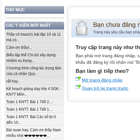
THƯ MỤC
Bạn chưa đăng 
CÁC Ý KIẾN MỚI NHẤT
Trang này yêu cầu bạn phả
Thầy có bsach1 bài tập 10 và 11
mà có...
Truy cập trang này như t
Cảm ơn thầy!...
Biểu tập thể Chi bộ xây dựng
Bạn phải mở trang đăng nhập, s
nhiệm vụ trọng...
khẩu đã đăng ký rồi nhấn nút "Đ
Chương trình công tác trọng tâm
Bạn làm gì tiếp theo?
của cá nhân Quý...
Mở trang đăng nhập
rất hay...
Quay trở lại trang trước
Kế hoạch giảng dạy lớp 4 SGK -
KNTT Môn...
Toán 1 KNTT. Bài 1 Tiết 2....
Toán 1 KNTT. Bài 1 Tiết 1....
Toán 1 KNTT. Bài Các số từ 0
đến 10...
Bài soạn hay. Cảm ơn thầy Nam
nhiều nhé ❤️❤️❤️❤️❤️❤️...