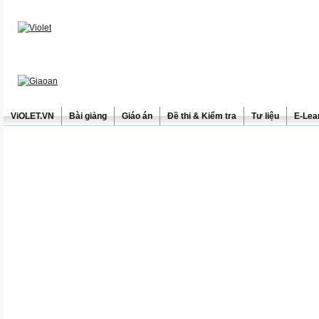
ViOLET.VN
Bài giảng
Giáo án
Đề thi & Kiểm tra
Tư liệu
E-Lea