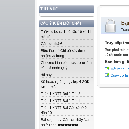
THƯ MỤC
Bạ
CÁC Ý KIẾN MỚI NHẤT
Tran
Thầy có bsach1 bài tập 10 và 11
mà có...
Truy cập tr
Cảm ơn thầy!...
Bạn phải mở tr
Biểu tập thể Chi bộ xây dựng
ký rồi nhấn nút
nhiệm vụ trọng...
Bạn làm gì t
Chương trình công tác trọng tâm
của cá nhân Quý...
Mở trang đ
rất hay...
Quay trở lại
Kế hoạch giảng dạy lớp 4 SGK -
KNTT Môn...
Toán 1 KNTT. Bài 1 Tiết 2....
Toán 1 KNTT. Bài 1 Tiết 1....
Toán 1 KNTT. Bài Các số từ 0
đến 10...
Bài soạn hay. Cảm ơn thầy Nam
nhiều nhé ❤️❤️❤️❤️❤️❤️...