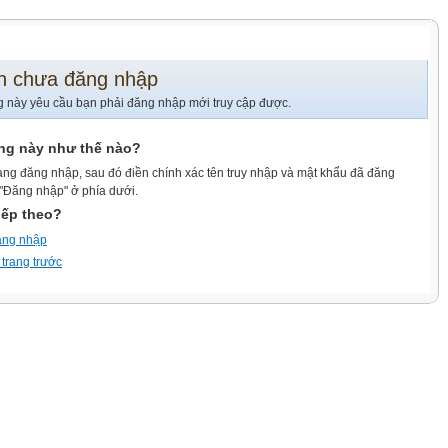
n chưa đăng nhập
g này yêu cầu bạn phải đăng nhập mới truy cập được.
ang này như thế nào?
ang đăng nhập, sau đó điền chính xác tên truy nhập và mật khẩu đã đăng
 "Đăng nhập" ở phía dưới.
iếp theo?
ăng nhập
 trang trước