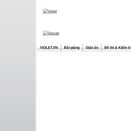
ViOLET.VN
Bài giảng
Giáo án
Đề thi & Kiểm t