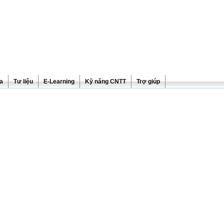
ra
Tư liệu
E-Learning
Kỹ năng CNTT
Trợ giúp