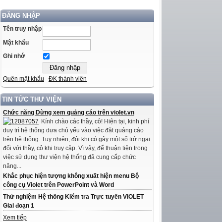
ĐĂNG NHẬP
Tên truy nhập
Mật khẩu
Ghi nhớ
Quên mật khẩu
ĐK thành viên
TIN TỨC THƯ VIỆN
Chức năng Dừng xem quảng cáo trên violet.vn
Kính chào các thầy, cô! Hiện tại, kinh phí
duy trì hệ thống dựa chủ yếu vào việc đặt quảng cáo
trên hệ thống. Tuy nhiên, đôi khi có gây một số trở ngại
đối với thầy, cô khi truy cập. Vì vậy, để thuận tiện trong
việc sử dụng thư viện hệ thống đã cung cấp chức
năng...
Khắc phục hiện tượng không xuất hiện menu Bộ
công cụ Violet trên PowerPoint và Word
Thử nghiệm Hệ thống Kiểm tra Trực tuyến ViOLET
Giai đoạn 1
Xem tiếp