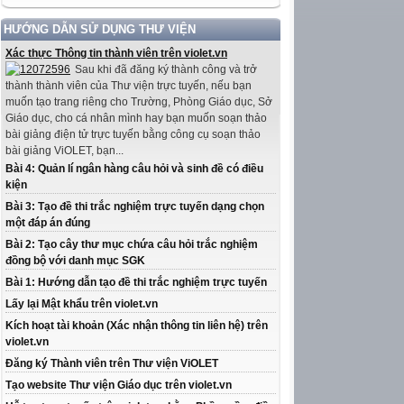
HƯỚNG DẪN SỬ DỤNG THƯ VIỆN
Xác thực Thông tin thành viên trên violet.vn
Sau khi đã đăng ký thành công và trở
thành thành viên của Thư viện trực tuyến, nếu bạn
muốn tạo trang riêng cho Trường, Phòng Giáo dục, Sở
Giáo dục, cho cá nhân mình hay bạn muốn soạn thảo
bài giảng điện tử trực tuyến bằng công cụ soạn thảo
bài giảng ViOLET, bạn...
Bài 4: Quản lí ngân hàng câu hỏi và sinh đề có điều
kiện
Bài 3: Tạo đề thi trắc nghiệm trực tuyến dạng chọn
một đáp án đúng
Bài 2: Tạo cây thư mục chứa câu hỏi trắc nghiệm
đồng bộ với danh mục SGK
Bài 1: Hướng dẫn tạo đề thi trắc nghiệm trực tuyến
Lấy lại Mật khẩu trên violet.vn
Kích hoạt tài khoản (Xác nhận thông tin liên hệ) trên
violet.vn
Đăng ký Thành viên trên Thư viện ViOLET
Tạo website Thư viện Giáo dục trên violet.vn