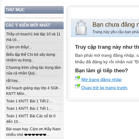
THƯ MỤC
Bạn chưa đăng 
CÁC Ý KIẾN MỚI NHẤT
Trang này yêu cầu bạn phả
Thầy có bsach1 bài tập 10 và 11
mà có...
Truy cập trang này như t
Cảm ơn thầy!...
Biểu tập thể Chi bộ xây dựng
Bạn phải mở trang đăng nhập, s
nhiệm vụ trọng...
khẩu đã đăng ký rồi nhấn nút "Đ
Chương trình công tác trọng tâm
Bạn làm gì tiếp theo?
của cá nhân Quý...
Mở trang đăng nhập
rất hay...
Quay trở lại trang trước
Kế hoạch giảng dạy lớp 4 SGK -
KNTT Môn...
Toán 1 KNTT. Bài 1 Tiết 2....
Toán 1 KNTT. Bài 1 Tiết 1....
Toán 1 KNTT. Bài Các số từ 0
đến 10...
Bài soạn hay. Cảm ơn thầy Nam
nhiều nhé ❤️❤️❤️❤️❤️❤️...