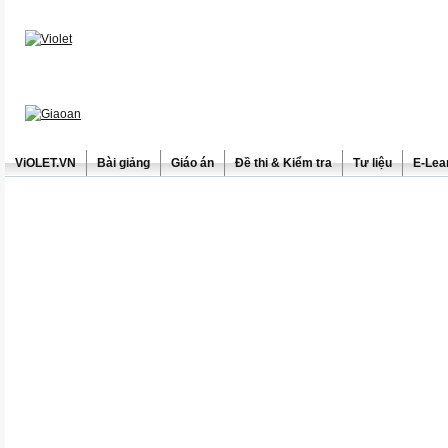
ViOLET.VN
Bài giảng
Giáo án
Đề thi & Kiểm tra
Tư liệu
E-Lea