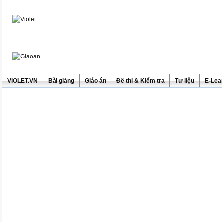
ViOLET.VN
Bài giảng
Giáo án
Đề thi & Kiểm tra
Tư liệu
E-Lea