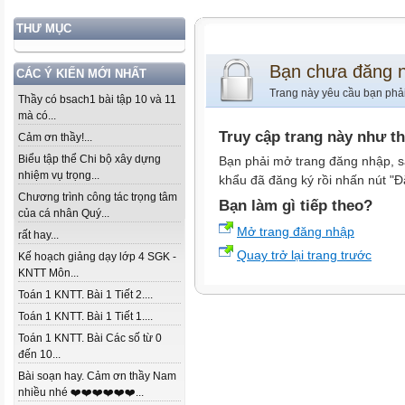
THƯ MỤC
Bạn chưa đăng 
CÁC Ý KIẾN MỚI NHẤT
Trang này yêu cầu bạn phả
Thầy có bsach1 bài tập 10 và 11
mà có...
Truy cập trang này như t
Cảm ơn thầy!...
Biểu tập thể Chi bộ xây dựng
Bạn phải mở trang đăng nhập, s
nhiệm vụ trọng...
khẩu đã đăng ký rồi nhấn nút "Đ
Chương trình công tác trọng tâm
Bạn làm gì tiếp theo?
của cá nhân Quý...
Mở trang đăng nhập
rất hay...
Quay trở lại trang trước
Kế hoạch giảng dạy lớp 4 SGK -
KNTT Môn...
Toán 1 KNTT. Bài 1 Tiết 2....
Toán 1 KNTT. Bài 1 Tiết 1....
Toán 1 KNTT. Bài Các số từ 0
đến 10...
Bài soạn hay. Cảm ơn thầy Nam
nhiều nhé ❤️❤️❤️❤️❤️❤️...