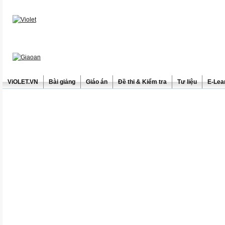
ViOLET.VN
Bài giảng
Giáo án
Đề thi & Kiểm tra
Tư liệu
E-Lea