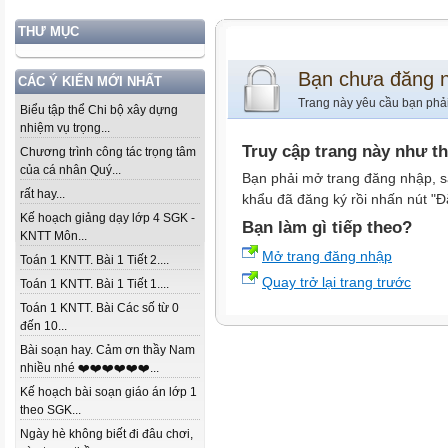
THƯ MỤC
Bạn chưa đăng 
CÁC Ý KIẾN MỚI NHẤT
Trang này yêu cầu bạn phả
Biểu tập thể Chi bộ xây dựng
nhiệm vụ trọng...
Truy cập trang này như t
Chương trình công tác trọng tâm
của cá nhân Quý...
Bạn phải mở trang đăng nhập, s
rất hay...
khẩu đã đăng ký rồi nhấn nút "Đ
Kế hoạch giảng dạy lớp 4 SGK -
Bạn làm gì tiếp theo?
KNTT Môn...
Mở trang đăng nhập
Toán 1 KNTT. Bài 1 Tiết 2....
Quay trở lại trang trước
Toán 1 KNTT. Bài 1 Tiết 1....
Toán 1 KNTT. Bài Các số từ 0
đến 10...
Bài soạn hay. Cảm ơn thầy Nam
nhiều nhé ❤️❤️❤️❤️❤️❤️...
Kế hoạch bài soạn giáo án lớp 1
theo SGK...
Ngày hè không biết đi đâu chơi,