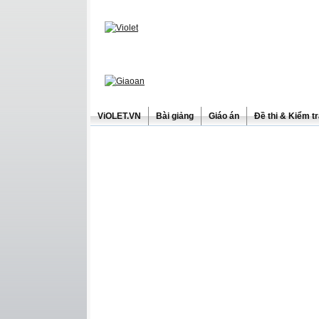
ViOLET.VN
Bài giảng
Giáo án
Đề thi & Kiểm t