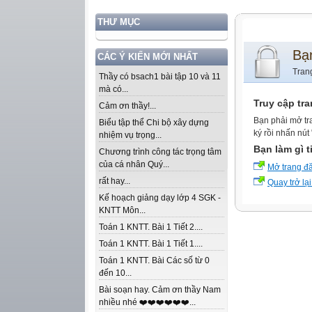
THƯ MỤC
Bạ
CÁC Ý KIẾN MỚI NHẤT
Tran
Thầy có bsach1 bài tập 10 và 11
mà có...
Truy cập tr
Cảm ơn thầy!...
Bạn phải mở tr
Biểu tập thể Chi bộ xây dựng
ký rồi nhấn nút
nhiệm vụ trọng...
Bạn làm gì t
Chương trình công tác trọng tâm
của cá nhân Quý...
Mở trang đ
rất hay...
Quay trở lại
Kế hoạch giảng dạy lớp 4 SGK -
KNTT Môn...
Toán 1 KNTT. Bài 1 Tiết 2....
Toán 1 KNTT. Bài 1 Tiết 1....
Toán 1 KNTT. Bài Các số từ 0
đến 10...
Bài soạn hay. Cảm ơn thầy Nam
nhiều nhé ❤️❤️❤️❤️❤️❤️...