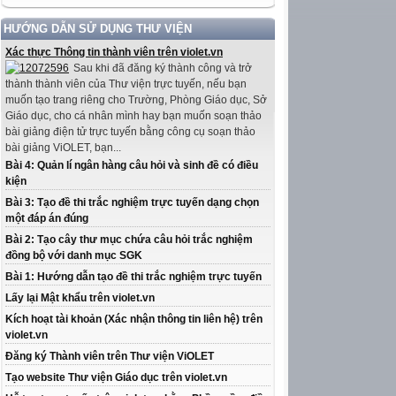
HƯỚNG DẪN SỬ DỤNG THƯ VIỆN
Xác thực Thông tin thành viên trên violet.vn
Sau khi đã đăng ký thành công và trở
thành thành viên của Thư viện trực tuyến, nếu bạn
muốn tạo trang riêng cho Trường, Phòng Giáo dục, Sở
Giáo dục, cho cá nhân mình hay bạn muốn soạn thảo
bài giảng điện tử trực tuyến bằng công cụ soạn thảo
bài giảng ViOLET, bạn...
Bài 4: Quản lí ngân hàng câu hỏi và sinh đề có điều
kiện
Bài 3: Tạo đề thi trắc nghiệm trực tuyến dạng chọn
một đáp án đúng
Bài 2: Tạo cây thư mục chứa câu hỏi trắc nghiệm
đồng bộ với danh mục SGK
Bài 1: Hướng dẫn tạo đề thi trắc nghiệm trực tuyến
Lấy lại Mật khẩu trên violet.vn
Kích hoạt tài khoản (Xác nhận thông tin liên hệ) trên
violet.vn
Đăng ký Thành viên trên Thư viện ViOLET
Tạo website Thư viện Giáo dục trên violet.vn