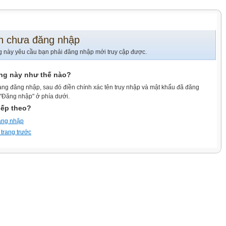
n chưa đăng nhập
g này yêu cầu bạn phải đăng nhập mới truy cập được.
ang này như thế nào?
ang đăng nhập, sau đó điền chính xác tên truy nhập và mật khẩu đã đăng
 "Đăng nhập" ở phía dưới.
iếp theo?
ăng nhập
 trang trước