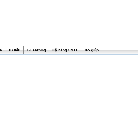
ra
Tư liệu
E-Learning
Kỹ năng CNTT
Trợ giúp