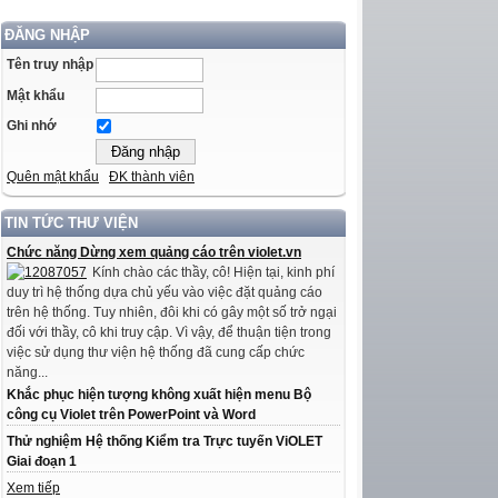
ĐĂNG NHẬP
Tên truy nhập
Mật khẩu
Ghi nhớ
Quên mật khẩu
ĐK thành viên
TIN TỨC THƯ VIỆN
Chức năng Dừng xem quảng cáo trên violet.vn
Kính chào các thầy, cô! Hiện tại, kinh phí
duy trì hệ thống dựa chủ yếu vào việc đặt quảng cáo
trên hệ thống. Tuy nhiên, đôi khi có gây một số trở ngại
đối với thầy, cô khi truy cập. Vì vậy, để thuận tiện trong
việc sử dụng thư viện hệ thống đã cung cấp chức
năng...
Khắc phục hiện tượng không xuất hiện menu Bộ
công cụ Violet trên PowerPoint và Word
Thử nghiệm Hệ thống Kiểm tra Trực tuyến ViOLET
Giai đoạn 1
Xem tiếp