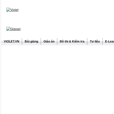
ViOLET.VN
Bài giảng
Giáo án
Đề thi & Kiểm tra
Tư liệu
E-Lea