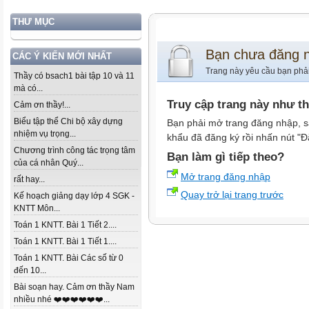
THƯ MỤC
Bạn chưa đăng 
CÁC Ý KIẾN MỚI NHẤT
Trang này yêu cầu bạn phả
Thầy có bsach1 bài tập 10 và 11
mà có...
Truy cập trang này như t
Cảm ơn thầy!...
Biểu tập thể Chi bộ xây dựng
Bạn phải mở trang đăng nhập, s
nhiệm vụ trọng...
khẩu đã đăng ký rồi nhấn nút "Đ
Chương trình công tác trọng tâm
Bạn làm gì tiếp theo?
của cá nhân Quý...
Mở trang đăng nhập
rất hay...
Quay trở lại trang trước
Kế hoạch giảng dạy lớp 4 SGK -
KNTT Môn...
Toán 1 KNTT. Bài 1 Tiết 2....
Toán 1 KNTT. Bài 1 Tiết 1....
Toán 1 KNTT. Bài Các số từ 0
đến 10...
Bài soạn hay. Cảm ơn thầy Nam
nhiều nhé ❤️❤️❤️❤️❤️❤️...