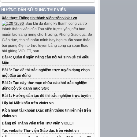
HƯỚNG DẪN SỬ DỤNG THƯ VIỆN
Xác thực Thông tin thành viên trên violet.vn
Sau khi đã đăng ký thành công và trở
thành thành viên của Thư viện trực tuyến, nếu bạn
muốn tạo trang riêng cho Trường, Phòng Giáo dục, Sở
Giáo dục, cho cá nhân mình hay bạn muốn soạn thảo
bài giảng điện tử trực tuyến bằng công cụ soạn thảo
bài giảng ViOLET, bạn...
Bài 4: Quản lí ngân hàng câu hỏi và sinh đề có điều
kiện
Bài 3: Tạo đề thi trắc nghiệm trực tuyến dạng chọn
một đáp án đúng
Bài 2: Tạo cây thư mục chứa câu hỏi trắc nghiệm
đồng bộ với danh mục SGK
Bài 1: Hướng dẫn tạo đề thi trắc nghiệm trực tuyến
Lấy lại Mật khẩu trên violet.vn
Kích hoạt tài khoản (Xác nhận thông tin liên hệ) trên
violet.vn
Đăng ký Thành viên trên Thư viện ViOLET
Tạo website Thư viện Giáo dục trên violet.vn