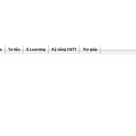
ra
Tư liệu
E-Learning
Kỹ năng CNTT
Trợ giúp