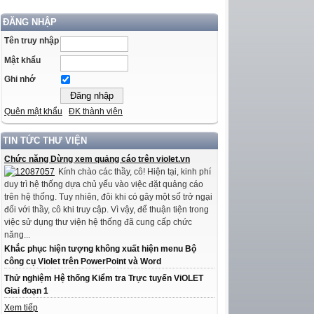
ĐĂNG NHẬP
Tên truy nhập
Mật khẩu
Ghi nhớ
Quên mật khẩu
ĐK thành viên
TIN TỨC THƯ VIỆN
Chức năng Dừng xem quảng cáo trên violet.vn
Kính chào các thầy, cô! Hiện tại, kinh phí
duy trì hệ thống dựa chủ yếu vào việc đặt quảng cáo
trên hệ thống. Tuy nhiên, đôi khi có gây một số trở ngại
đối với thầy, cô khi truy cập. Vì vậy, để thuận tiện trong
việc sử dụng thư viện hệ thống đã cung cấp chức
năng...
Khắc phục hiện tượng không xuất hiện menu Bộ
công cụ Violet trên PowerPoint và Word
Thử nghiệm Hệ thống Kiểm tra Trực tuyến ViOLET
Giai đoạn 1
Xem tiếp