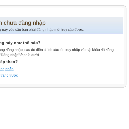
n chưa đăng nhập
g này yêu cầu bạn phải đăng nhập mới truy cập được.
ang này như thế nào?
ang đăng nhập, sau đó điền chính xác tên truy nhập và mật khẩu đã đăng
 "Đăng nhập" ở phía dưới.
iếp theo?
ăng nhập
 trang trước