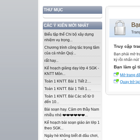
THƯ MỤC
Bạ
CÁC Ý KIẾN MỚI NHẤT
Tran
Biểu tập thể Chi bộ xây dựng
nhiệm vụ trọng...
Truy cập tr
Chương trình công tác trọng tâm
của cá nhân Quý...
Bạn phải mở tr
ký rồi nhấn nút
rất hay...
Bạn làm gì t
Kế hoạch giảng dạy lớp 4 SGK -
KNTT Môn...
Mở trang đ
Toán 1 KNTT. Bài 1 Tiết 2....
Quay trở lại
Toán 1 KNTT. Bài 1 Tiết 1....
Toán 1 KNTT. Bài Các số từ 0
đến 10...
Bài soạn hay. Cảm ơn thầy Nam
nhiều nhé ❤️❤️❤️❤️❤️❤️...
Kế hoạch bài soạn giáo án lớp 1
theo SGK...
Ngày hè không biết đi đâu chơi,