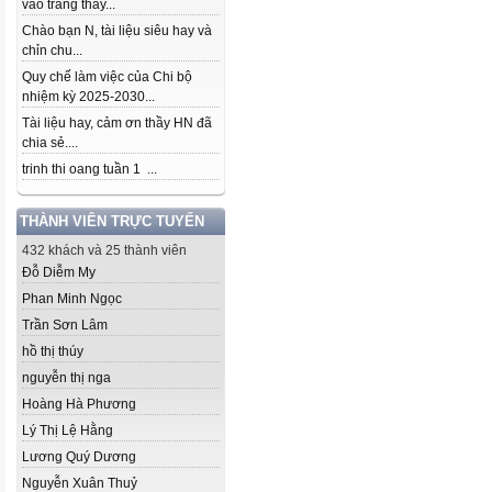
vào trang thầy...
Chào bạn N, tài liệu siêu hay và
chỉn chu...
Quy chế làm việc của Chi bộ
nhiệm kỳ 2025-2030...
Tài liệu hay, cảm ơn thầy HN đã
chia sẻ....
trinh thi oang tuần 1 ...
THÀNH VIÊN TRỰC TUYẾN
432 khách và 25 thành viên
Đỗ Diễm My
Phan Minh Ngọc
Trần Sơn Lâm
hồ thị thúy
nguyễn thị nga
Hoàng Hà Phương
Lý Thị Lệ Hằng
Lương Quý Dương
Nguyễn Xuân Thuỷ