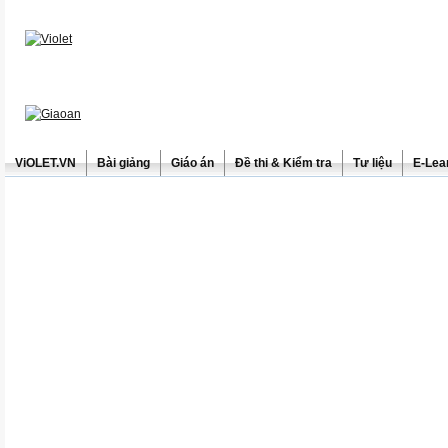
ViOLET.VN
Bài giảng
Giáo án
Đề thi & Kiểm tra
Tư liệu
E-Lea