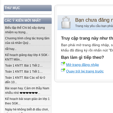
THƯ MỤC
Bạn chưa đăng 
CÁC Ý KIẾN MỚI NHẤT
Trang này yêu cầu bạn phả
Biểu tập thể Chi bộ xây dựng
nhiệm vụ trọng...
Truy cập trang này như t
Chương trình công tác trọng tâm
của cá nhân Quý...
Bạn phải mở trang đăng nhập, s
rất hay...
khẩu đã đăng ký rồi nhấn nút "Đ
Kế hoạch giảng dạy lớp 4 SGK -
Bạn làm gì tiếp theo?
KNTT Môn...
Mở trang đăng nhập
Toán 1 KNTT. Bài 1 Tiết 2....
Quay trở lại trang trước
Toán 1 KNTT. Bài 1 Tiết 1....
Toán 1 KNTT. Bài Các số từ 0
đến 10...
Bài soạn hay. Cảm ơn thầy Nam
nhiều nhé ❤️❤️❤️❤️❤️❤️...
Kế hoạch bài soạn giáo án lớp 1
theo SGK...
Ngày hè không biết đi đâu chơi,