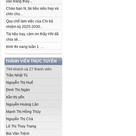
vào trang thầy...
Chào bạn N, tài liệu siêu hay và
chỉn chu...
Quy chế làm việc của Chi bộ
nhiệm kỳ 2025-2030...
Tài liệu hay, cảm ơn thầy HN đã
chia sẻ....
trinh thi oang tuần 1 ...
THÀNH VIÊN TRỰC TUYẾN
794 khách và 27 thành viên
Trần Nhật Tú
Nguyễn Thị Huế
Đinh Thị Ngân
trần thị yến
Nguyễn Hoàng Lân
Mạnh Thị Hồng Thúy
Nguyễn Thị Chà
Lê Thị Thùy Trang
Bùi Văn Trệch