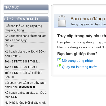
THƯ MỤC
Bạn chưa đăng 
CÁC Ý KIẾN MỚI NHẤT
Trang này yêu cầu bạn phả
Biểu tập thể Chi bộ xây dựng
nhiệm vụ trọng...
Truy cập trang này như t
Chương trình công tác trọng tâm
của cá nhân Quý...
Bạn phải mở trang đăng nhập, s
rất hay...
khẩu đã đăng ký rồi nhấn nút "Đ
Kế hoạch giảng dạy lớp 4 SGK -
Bạn làm gì tiếp theo?
KNTT Môn...
Mở trang đăng nhập
Toán 1 KNTT. Bài 1 Tiết 2....
Quay trở lại trang trước
Toán 1 KNTT. Bài 1 Tiết 1....
Toán 1 KNTT. Bài Các số từ 0
đến 10...
Bài soạn hay. Cảm ơn thầy Nam
nhiều nhé ❤️❤️❤️❤️❤️❤️...
Kế hoạch bài soạn giáo án lớp 1
theo SGK...
Ngày hè không biết đi đâu chơi,