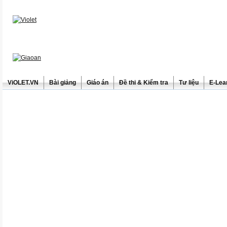
ViOLET.VN
Bài giảng
Giáo án
Đề thi & Kiểm tra
Tư liệu
E-Lea