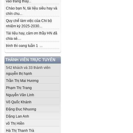
vào trang thầy...
Chào bạn N, tài liệu siêu hay và
chỉn chu...
Quy chế làm việc của Chi bộ
nhiệm kỳ 2025-2030...
Tài liệu hay, cảm ơn thầy HN đã
chia sẻ....
trinh thi oang tuần 1 ...
THÀNH VIÊN TRỰC TUYẾN
542 khách và 33 thành viên
nguyễn thị hạnh
Trần Thị Mai Hương
Phạm Thị Trang
Nguyễn Văn Linh
Võ Quốc Khánh
Đặng Đuc Nhuong
Dặng Lan Anh
võ Thị Hiền
Hà Thị Thanh Trà