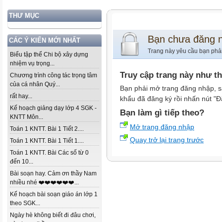
THƯ MỤC
Bạn chưa đăng 
CÁC Ý KIẾN MỚI NHẤT
Trang này yêu cầu bạn phả
Biểu tập thể Chi bộ xây dựng
nhiệm vụ trọng...
Truy cập trang này như t
Chương trình công tác trọng tâm
của cá nhân Quý...
Bạn phải mở trang đăng nhập, s
rất hay...
khẩu đã đăng ký rồi nhấn nút "Đ
Kế hoạch giảng dạy lớp 4 SGK -
Bạn làm gì tiếp theo?
KNTT Môn...
Mở trang đăng nhập
Toán 1 KNTT. Bài 1 Tiết 2....
Quay trở lại trang trước
Toán 1 KNTT. Bài 1 Tiết 1....
Toán 1 KNTT. Bài Các số từ 0
đến 10...
Bài soạn hay. Cảm ơn thầy Nam
nhiều nhé ❤️❤️❤️❤️❤️❤️...
Kế hoạch bài soạn giáo án lớp 1
theo SGK...
Ngày hè không biết đi đâu chơi,