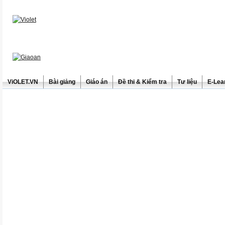
ViOLET.VN
Bài giảng
Giáo án
Đề thi & Kiểm tra
Tư liệu
E-Lea