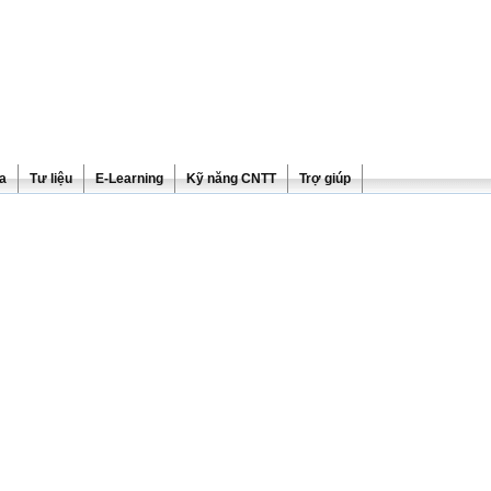
ra
Tư liệu
E-Learning
Kỹ năng CNTT
Trợ giúp