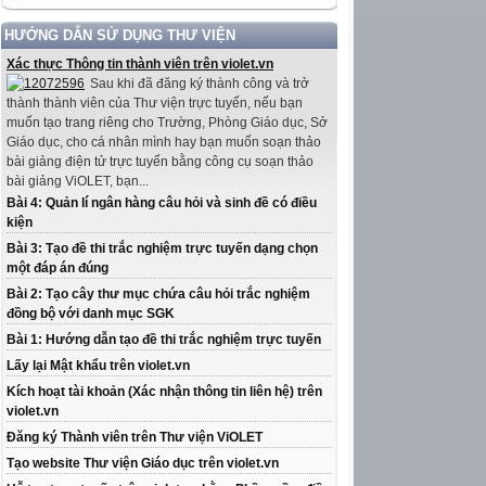
HƯỚNG DẪN SỬ DỤNG THƯ VIỆN
Xác thực Thông tin thành viên trên violet.vn
Sau khi đã đăng ký thành công và trở
thành thành viên của Thư viện trực tuyến, nếu bạn
muốn tạo trang riêng cho Trường, Phòng Giáo dục, Sở
Giáo dục, cho cá nhân mình hay bạn muốn soạn thảo
bài giảng điện tử trực tuyến bằng công cụ soạn thảo
bài giảng ViOLET, bạn...
Bài 4: Quản lí ngân hàng câu hỏi và sinh đề có điều
kiện
Bài 3: Tạo đề thi trắc nghiệm trực tuyến dạng chọn
một đáp án đúng
Bài 2: Tạo cây thư mục chứa câu hỏi trắc nghiệm
đồng bộ với danh mục SGK
Bài 1: Hướng dẫn tạo đề thi trắc nghiệm trực tuyến
Lấy lại Mật khẩu trên violet.vn
Kích hoạt tài khoản (Xác nhận thông tin liên hệ) trên
violet.vn
Đăng ký Thành viên trên Thư viện ViOLET
Tạo website Thư viện Giáo dục trên violet.vn