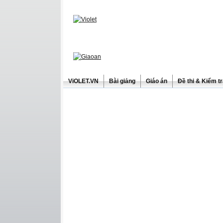
ViOLET.VN
Bài giảng
Giáo án
Đề thi & Kiểm t