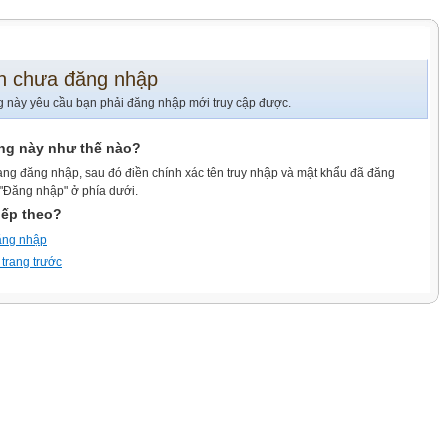
n chưa đăng nhập
g này yêu cầu bạn phải đăng nhập mới truy cập được.
ang này như thế nào?
ang đăng nhập, sau đó điền chính xác tên truy nhập và mật khẩu đã đăng
 "Đăng nhập" ở phía dưới.
iếp theo?
ăng nhập
 trang trước