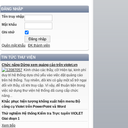
ĐĂNG NHẬP
Tên truy nhập
Mật khẩu
Ghi nhớ
Quên mật khẩu
ĐK thành viên
TIN TỨC THƯ VIỆN
Chức năng Dừng xem quảng cáo trên violet.vn
Kính chào các thầy, cô! Hiện tại, kinh phí
duy trì hệ thống dựa chủ yếu vào việc đặt quảng cáo
trên hệ thống. Tuy nhiên, đôi khi có gây một số trở ngại
đối với thầy, cô khi truy cập. Vì vậy, để thuận tiện trong
việc sử dụng thư viện hệ thống đã cung cấp chức
năng...
Khắc phục hiện tượng không xuất hiện menu Bộ
công cụ Violet trên PowerPoint và Word
Thử nghiệm Hệ thống Kiểm tra Trực tuyến ViOLET
Giai đoạn 1
Xem tiếp