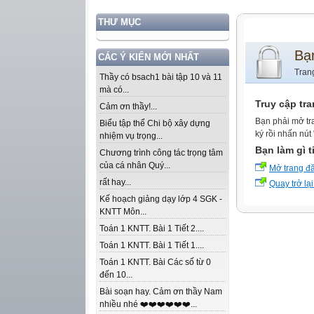
THƯ MỤC
Bạ
CÁC Ý KIẾN MỚI NHẤT
Tran
Thầy có bsach1 bài tập 10 và 11
mà có...
Truy cập tr
Cảm ơn thầy!...
Bạn phải mở tr
Biểu tập thể Chi bộ xây dựng
ký rồi nhấn nút
nhiệm vụ trọng...
Bạn làm gì t
Chương trình công tác trọng tâm
của cá nhân Quý...
Mở trang đ
rất hay...
Quay trở lại
Kế hoạch giảng dạy lớp 4 SGK -
KNTT Môn...
Toán 1 KNTT. Bài 1 Tiết 2....
Toán 1 KNTT. Bài 1 Tiết 1....
Toán 1 KNTT. Bài Các số từ 0
đến 10...
Bài soạn hay. Cảm ơn thầy Nam
nhiều nhé ❤️❤️❤️❤️❤️❤️...