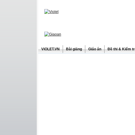
ViOLET.VN
Bài giảng
Giáo án
Đề thi & Kiểm t