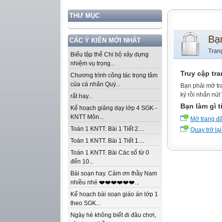
THƯ MỤC
Bạ
CÁC Ý KIẾN MỚI NHẤT
Tran
Biểu tập thể Chi bộ xây dựng
nhiệm vụ trọng...
Truy cập tr
Chương trình công tác trọng tâm
của cá nhân Quý...
Bạn phải mở tr
ký rồi nhấn nút
rất hay...
Bạn làm gì t
Kế hoạch giảng dạy lớp 4 SGK -
KNTT Môn...
Mở trang đ
Toán 1 KNTT. Bài 1 Tiết 2....
Quay trở lại
Toán 1 KNTT. Bài 1 Tiết 1....
Toán 1 KNTT. Bài Các số từ 0
đến 10...
Bài soạn hay. Cảm ơn thầy Nam
nhiều nhé ❤️❤️❤️❤️❤️❤️...
Kế hoạch bài soạn giáo án lớp 1
theo SGK...
Ngày hè không biết đi đâu chơi,