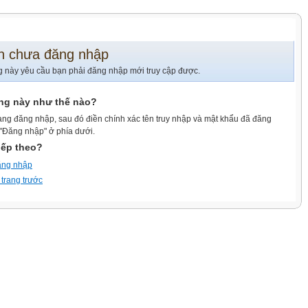
n chưa đăng nhập
g này yêu cầu bạn phải đăng nhập mới truy cập được.
ang này như thế nào?
ang đăng nhập, sau đó điền chính xác tên truy nhập và mật khẩu đã đăng
 "Đăng nhập" ở phía dưới.
iếp theo?
ăng nhập
 trang trước