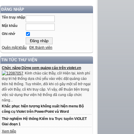
ĐĂNG NHẬP
Tên truy nhập
Mật khẩu
Ghi nhớ
Quên mật khẩu
ĐK thành viên
TIN TỨC THƯ VIỆN
Chức năng Dừng xem quảng cáo trên violet.vn
Kính chào các thầy, cô! Hiện tại, kinh phí
duy trì hệ thống dựa chủ yếu vào việc đặt quảng cáo
trên hệ thống. Tuy nhiên, đôi khi có gây một số trở ngại
đối với thầy, cô khi truy cập. Vì vậy, để thuận tiện trong
việc sử dụng thư viện hệ thống đã cung cấp chức
năng...
Khắc phục hiện tượng không xuất hiện menu Bộ
công cụ Violet trên PowerPoint và Word
Thử nghiệm Hệ thống Kiểm tra Trực tuyến ViOLET
Giai đoạn 1
Xem tiếp