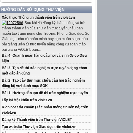
HƯỚNG DẪN SỬ DỤNG THƯ VIỆN
Xác thực Thông tin thành viên trên violet.vn
Sau khi đã đăng ký thành công và trở
thành thành viên của Thư viện trực tuyến, nếu bạn
muốn tạo trang riêng cho Trường, Phòng Giáo dục, Sở
Giáo dục, cho cá nhân mình hay bạn muốn soạn thảo
bài giảng điện tử trực tuyến bằng công cụ soạn thảo
bài giảng ViOLET, bạn...
Bài 4: Quản lí ngân hàng câu hỏi và sinh đề có điều
kiện
Bài 3: Tạo đề thi trắc nghiệm trực tuyến dạng chọn
một đáp án đúng
Bài 2: Tạo cây thư mục chứa câu hỏi trắc nghiệm
đồng bộ với danh mục SGK
Bài 1: Hướng dẫn tạo đề thi trắc nghiệm trực tuyến
Lấy lại Mật khẩu trên violet.vn
Kích hoạt tài khoản (Xác nhận thông tin liên hệ) trên
violet.vn
Đăng ký Thành viên trên Thư viện ViOLET
Tạo website Thư viện Giáo dục trên violet.vn