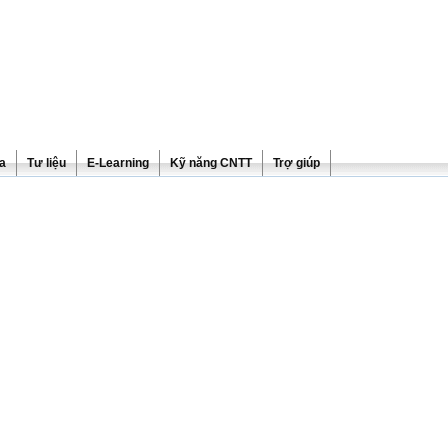
ra
Tư liệu
E-Learning
Kỹ năng CNTT
Trợ giúp