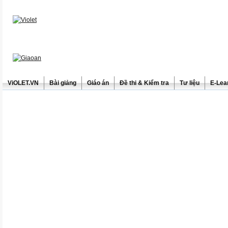
ViOLET.VN
Bài giảng
Giáo án
Đề thi & Kiểm tra
Tư liệu
E-Lea