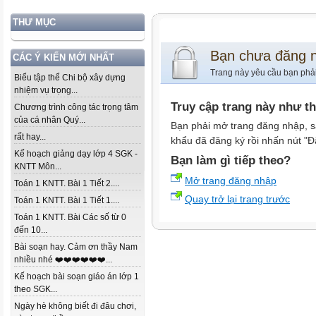
THƯ MỤC
Bạn chưa đăng 
CÁC Ý KIẾN MỚI NHẤT
Trang này yêu cầu bạn phả
Biểu tập thể Chi bộ xây dựng
nhiệm vụ trọng...
Truy cập trang này như t
Chương trình công tác trọng tâm
của cá nhân Quý...
Bạn phải mở trang đăng nhập, s
rất hay...
khẩu đã đăng ký rồi nhấn nút "Đ
Kế hoạch giảng dạy lớp 4 SGK -
Bạn làm gì tiếp theo?
KNTT Môn...
Mở trang đăng nhập
Toán 1 KNTT. Bài 1 Tiết 2....
Quay trở lại trang trước
Toán 1 KNTT. Bài 1 Tiết 1....
Toán 1 KNTT. Bài Các số từ 0
đến 10...
Bài soạn hay. Cảm ơn thầy Nam
nhiều nhé ❤️❤️❤️❤️❤️❤️...
Kế hoạch bài soạn giáo án lớp 1
theo SGK...
Ngày hè không biết đi đâu chơi,