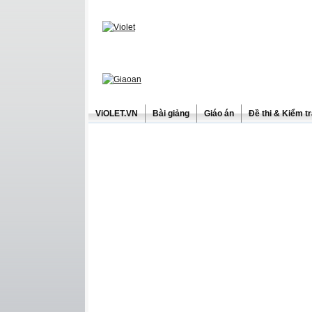
ViOLET.VN
Bài giảng
Giáo án
Đề thi & Kiểm t