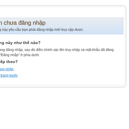
n chưa đăng nhập
g này yêu cầu bạn phải đăng nhập mới truy cập được.
ang này như thế nào?
ang đăng nhập, sau đó điền chính xác tên truy nhập và mật khẩu đã đăng
 "Đăng nhập" ở phía dưới.
iếp theo?
ăng nhập
 trang trước