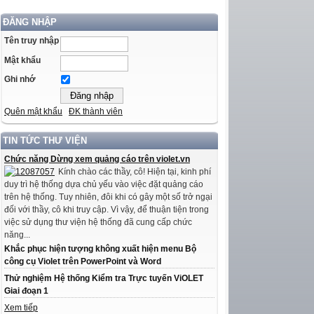
ĐĂNG NHẬP
Tên truy nhập
Mật khẩu
Ghi nhớ
Quên mật khẩu
ĐK thành viên
TIN TỨC THƯ VIỆN
Chức năng Dừng xem quảng cáo trên violet.vn
Kính chào các thầy, cô! Hiện tại, kinh phí
duy trì hệ thống dựa chủ yếu vào việc đặt quảng cáo
trên hệ thống. Tuy nhiên, đôi khi có gây một số trở ngại
đối với thầy, cô khi truy cập. Vì vậy, để thuận tiện trong
việc sử dụng thư viện hệ thống đã cung cấp chức
năng...
Khắc phục hiện tượng không xuất hiện menu Bộ
công cụ Violet trên PowerPoint và Word
Thử nghiệm Hệ thống Kiểm tra Trực tuyến ViOLET
Giai đoạn 1
Xem tiếp