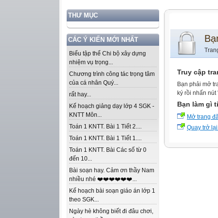
THƯ MỤC
Bạ
CÁC Ý KIẾN MỚI NHẤT
Tran
Biểu tập thể Chi bộ xây dựng
nhiệm vụ trọng...
Truy cập tr
Chương trình công tác trọng tâm
của cá nhân Quý...
Bạn phải mở tr
ký rồi nhấn nút
rất hay...
Bạn làm gì t
Kế hoạch giảng dạy lớp 4 SGK -
KNTT Môn...
Mở trang đ
Toán 1 KNTT. Bài 1 Tiết 2....
Quay trở lại
Toán 1 KNTT. Bài 1 Tiết 1....
Toán 1 KNTT. Bài Các số từ 0
đến 10...
Bài soạn hay. Cảm ơn thầy Nam
nhiều nhé ❤️❤️❤️❤️❤️❤️...
Kế hoạch bài soạn giáo án lớp 1
theo SGK...
Ngày hè không biết đi đâu chơi,