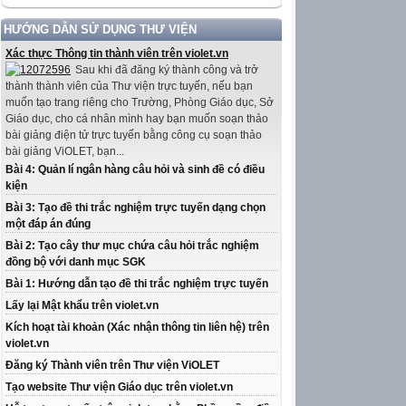
HƯỚNG DẪN SỬ DỤNG THƯ VIỆN
Xác thực Thông tin thành viên trên violet.vn
Sau khi đã đăng ký thành công và trở
thành thành viên của Thư viện trực tuyến, nếu bạn
muốn tạo trang riêng cho Trường, Phòng Giáo dục, Sở
Giáo dục, cho cá nhân mình hay bạn muốn soạn thảo
bài giảng điện tử trực tuyến bằng công cụ soạn thảo
bài giảng ViOLET, bạn...
Bài 4: Quản lí ngân hàng câu hỏi và sinh đề có điều
kiện
Bài 3: Tạo đề thi trắc nghiệm trực tuyến dạng chọn
một đáp án đúng
Bài 2: Tạo cây thư mục chứa câu hỏi trắc nghiệm
đồng bộ với danh mục SGK
Bài 1: Hướng dẫn tạo đề thi trắc nghiệm trực tuyến
Lấy lại Mật khẩu trên violet.vn
Kích hoạt tài khoản (Xác nhận thông tin liên hệ) trên
violet.vn
Đăng ký Thành viên trên Thư viện ViOLET
Tạo website Thư viện Giáo dục trên violet.vn