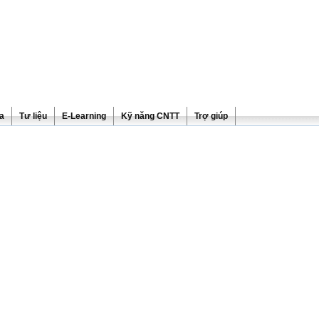
ra
Tư liệu
E-Learning
Kỹ năng CNTT
Trợ giúp