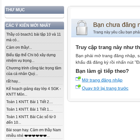
THƯ MỤC
Bạn chưa đăng 
CÁC Ý KIẾN MỚI NHẤT
Trang này yêu cầu bạn phả
Thầy có bsach1 bài tập 10 và 11
mà có...
Truy cập trang này như t
Cảm ơn thầy!...
Biểu tập thể Chi bộ xây dựng
Bạn phải mở trang đăng nhập, s
nhiệm vụ trọng...
khẩu đã đăng ký rồi nhấn nút "Đ
Chương trình công tác trọng tâm
Bạn làm gì tiếp theo?
của cá nhân Quý...
Mở trang đăng nhập
rất hay...
Quay trở lại trang trước
Kế hoạch giảng dạy lớp 4 SGK -
KNTT Môn...
Toán 1 KNTT. Bài 1 Tiết 2....
Toán 1 KNTT. Bài 1 Tiết 1....
Toán 1 KNTT. Bài Các số từ 0
đến 10...
Bài soạn hay. Cảm ơn thầy Nam
nhiều nhé ❤️❤️❤️❤️❤️❤️...