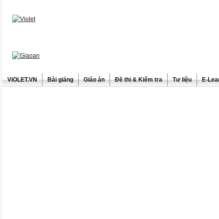
ViOLET.VN
Bài giảng
Giáo án
Đề thi & Kiểm tra
Tư liệu
E-Lea