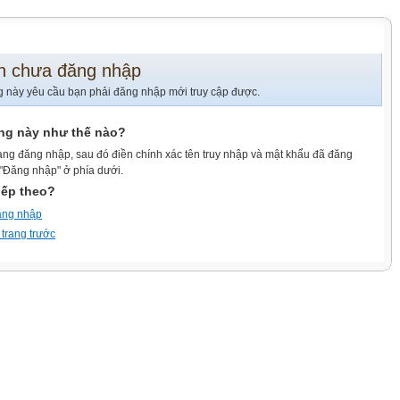
n chưa đăng nhập
g này yêu cầu bạn phải đăng nhập mới truy cập được.
ang này như thế nào?
ang đăng nhập, sau đó điền chính xác tên truy nhập và mật khẩu đã đăng
 "Đăng nhập" ở phía dưới.
iếp theo?
ăng nhập
 trang trước