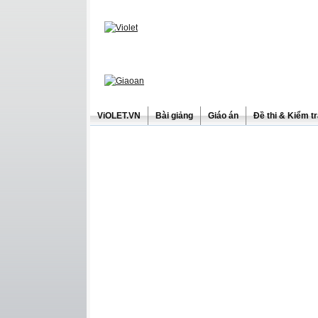
ViOLET.VN
Bài giảng
Giáo án
Đề thi & Kiểm t