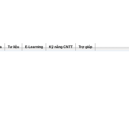
ra
Tư liệu
E-Learning
Kỹ năng CNTT
Trợ giúp