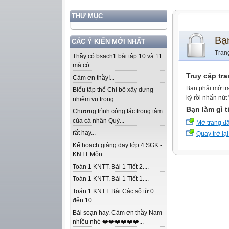
THƯ MỤC
Bạ
CÁC Ý KIẾN MỚI NHẤT
Tran
Thầy có bsach1 bài tập 10 và 11
mà có...
Truy cập tr
Cảm ơn thầy!...
Bạn phải mở tr
Biểu tập thể Chi bộ xây dựng
ký rồi nhấn nút
nhiệm vụ trọng...
Bạn làm gì t
Chương trình công tác trọng tâm
của cá nhân Quý...
Mở trang đ
rất hay...
Quay trở lại
Kế hoạch giảng dạy lớp 4 SGK -
KNTT Môn...
Toán 1 KNTT. Bài 1 Tiết 2....
Toán 1 KNTT. Bài 1 Tiết 1....
Toán 1 KNTT. Bài Các số từ 0
đến 10...
Bài soạn hay. Cảm ơn thầy Nam
nhiều nhé ❤️❤️❤️❤️❤️❤️...