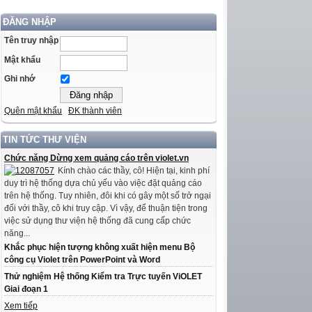
ĐĂNG NHẬP
Tên truy nhập
Mật khẩu
Ghi nhớ
Quên mật khẩu
ĐK thành viên
TIN TỨC THƯ VIỆN
Chức năng Dừng xem quảng cáo trên violet.vn
Kính chào các thầy, cô! Hiện tại, kinh phí
duy trì hệ thống dựa chủ yếu vào việc đặt quảng cáo
trên hệ thống. Tuy nhiên, đôi khi có gây một số trở ngại
đối với thầy, cô khi truy cập. Vì vậy, để thuận tiện trong
việc sử dụng thư viện hệ thống đã cung cấp chức
năng...
Khắc phục hiện tượng không xuất hiện menu Bộ
công cụ Violet trên PowerPoint và Word
Thử nghiệm Hệ thống Kiểm tra Trực tuyến ViOLET
Giai đoạn 1
Xem tiếp