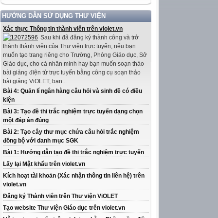
HƯỚNG DẪN SỬ DỤNG THƯ VIỆN
Xác thực Thông tin thành viên trên violet.vn
Sau khi đã đăng ký thành công và trở
thành thành viên của Thư viện trực tuyến, nếu bạn
muốn tạo trang riêng cho Trường, Phòng Giáo dục, Sở
Giáo dục, cho cá nhân mình hay bạn muốn soạn thảo
bài giảng điện tử trực tuyến bằng công cụ soạn thảo
bài giảng ViOLET, bạn...
Bài 4: Quản lí ngân hàng câu hỏi và sinh đề có điều
kiện
Bài 3: Tạo đề thi trắc nghiệm trực tuyến dạng chọn
một đáp án đúng
Bài 2: Tạo cây thư mục chứa câu hỏi trắc nghiệm
đồng bộ với danh mục SGK
Bài 1: Hướng dẫn tạo đề thi trắc nghiệm trực tuyến
Lấy lại Mật khẩu trên violet.vn
Kích hoạt tài khoản (Xác nhận thông tin liên hệ) trên
violet.vn
Đăng ký Thành viên trên Thư viện ViOLET
Tạo website Thư viện Giáo dục trên violet.vn