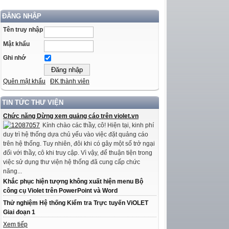
ĐĂNG NHẬP
Tên truy nhập
Mật khẩu
Ghi nhớ
Quên mật khẩu
ĐK thành viên
TIN TỨC THƯ VIỆN
Chức năng Dừng xem quảng cáo trên violet.vn
Kính chào các thầy, cô! Hiện tại, kinh phí
duy trì hệ thống dựa chủ yếu vào việc đặt quảng cáo
trên hệ thống. Tuy nhiên, đôi khi có gây một số trở ngại
đối với thầy, cô khi truy cập. Vì vậy, để thuận tiện trong
việc sử dụng thư viện hệ thống đã cung cấp chức
năng...
Khắc phục hiện tượng không xuất hiện menu Bộ
công cụ Violet trên PowerPoint và Word
Thử nghiệm Hệ thống Kiểm tra Trực tuyến ViOLET
Giai đoạn 1
Xem tiếp