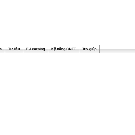
ra
Tư liệu
E-Learning
Kỹ năng CNTT
Trợ giúp