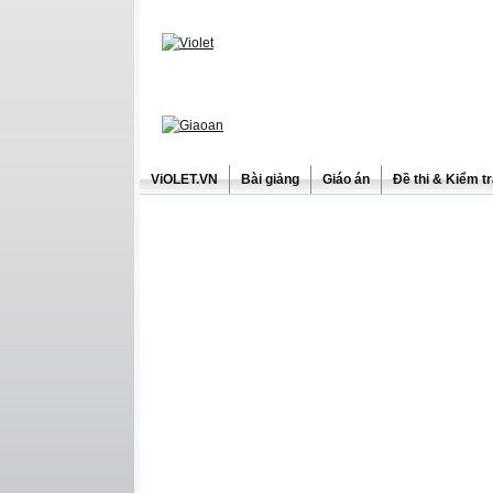
ViOLET.VN
Bài giảng
Giáo án
Đề thi & Kiểm t