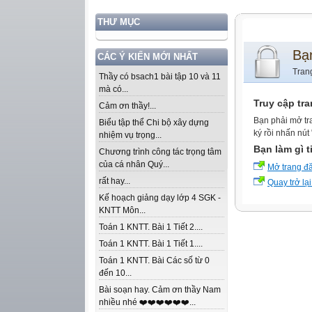
THƯ MỤC
Bạ
CÁC Ý KIẾN MỚI NHẤT
Tran
Thầy có bsach1 bài tập 10 và 11
mà có...
Truy cập tr
Cảm ơn thầy!...
Bạn phải mở tr
Biểu tập thể Chi bộ xây dựng
ký rồi nhấn nút
nhiệm vụ trọng...
Bạn làm gì t
Chương trình công tác trọng tâm
của cá nhân Quý...
Mở trang đ
rất hay...
Quay trở lại
Kế hoạch giảng dạy lớp 4 SGK -
KNTT Môn...
Toán 1 KNTT. Bài 1 Tiết 2....
Toán 1 KNTT. Bài 1 Tiết 1....
Toán 1 KNTT. Bài Các số từ 0
đến 10...
Bài soạn hay. Cảm ơn thầy Nam
nhiều nhé ❤️❤️❤️❤️❤️❤️...