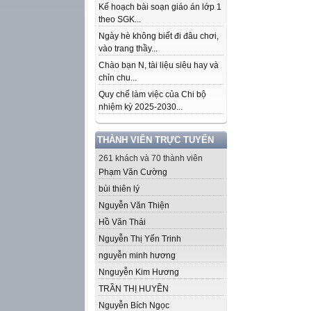
Kế hoạch bài soạn giáo án lớp 1
theo SGK...
Ngày hè không biết đi đâu chơi,
vào trang thầy...
Chào bạn N, tài liệu siêu hay và
chỉn chu...
Quy chế làm việc của Chi bộ
nhiệm kỳ 2025-2030...
THÀNH VIÊN TRỰC TUYẾN
261 khách và 70 thành viên
Phạm Văn Cường
bùi thiên lý
Nguyễn Văn Thiện
Hồ Văn Thái
Nguyễn Thị Yến Trinh
nguyễn minh hương
Nnguyễn Kim Hương
TRẦN THỊ HUYỀN
Nguyễn Bích Ngọc