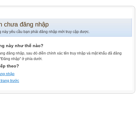
n chưa đăng nhập
g này yêu cầu bạn phải đăng nhập mới truy cập được.
ang này như thế nào?
ang đăng nhập, sau đó điền chính xác tên truy nhập và mật khẩu đã đăng
 "Đăng nhập" ở phía dưới.
iếp theo?
ăng nhập
 trang trước