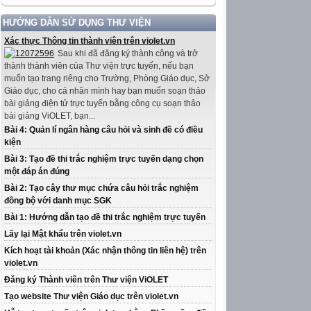
HƯỚNG DẪN SỬ DỤNG THƯ VIỆN
Xác thực Thông tin thành viên trên violet.vn
Sau khi đã đăng ký thành công và trở
thành thành viên của Thư viện trực tuyến, nếu bạn
muốn tạo trang riêng cho Trường, Phòng Giáo dục, Sở
Giáo dục, cho cá nhân mình hay bạn muốn soạn thảo
bài giảng điện tử trực tuyến bằng công cụ soạn thảo
bài giảng ViOLET, bạn...
Bài 4: Quản lí ngân hàng câu hỏi và sinh đề có điều
kiện
Bài 3: Tạo đề thi trắc nghiệm trực tuyến dạng chọn
một đáp án đúng
Bài 2: Tạo cây thư mục chứa câu hỏi trắc nghiệm
đồng bộ với danh mục SGK
Bài 1: Hướng dẫn tạo đề thi trắc nghiệm trực tuyến
Lấy lại Mật khẩu trên violet.vn
Kích hoạt tài khoản (Xác nhận thông tin liên hệ) trên
violet.vn
Đăng ký Thành viên trên Thư viện ViOLET
Tạo website Thư viện Giáo dục trên violet.vn