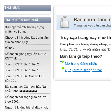
THƯ MỤC
Bạn chưa đăng 
CÁC Ý KIẾN MỚI NHẤT
Trang này yêu cầu bạn phả
Biểu tập thể Chi bộ xây dựng
nhiệm vụ trọng...
Truy cập trang này như t
Chương trình công tác trọng tâm
của cá nhân Quý...
Bạn phải mở trang đăng nhập, s
rất hay...
khẩu đã đăng ký rồi nhấn nút "Đ
Kế hoạch giảng dạy lớp 4 SGK -
Bạn làm gì tiếp theo?
KNTT Môn...
Mở trang đăng nhập
Toán 1 KNTT. Bài 1 Tiết 2....
Quay trở lại trang trước
Toán 1 KNTT. Bài 1 Tiết 1....
Toán 1 KNTT. Bài Các số từ 0
đến 10...
Bài soạn hay. Cảm ơn thầy Nam
nhiều nhé ❤️❤️❤️❤️❤️❤️...
Kế hoạch bài soạn giáo án lớp 1
theo SGK...
Ngày hè không biết đi đâu chơi,