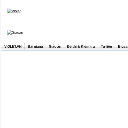
ViOLET.VN
Bài giảng
Giáo án
Đề thi & Kiểm tra
Tư liệu
E-Lea