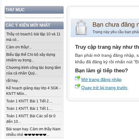
THƯ MỤC
Bạn chưa đăng 
CÁC Ý KIẾN MỚI NHẤT
Trang này yêu cầu bạn phả
Thầy có bsach1 bài tập 10 và 11
mà có...
Truy cập trang này như t
Cảm ơn thầy!...
Biểu tập thể Chi bộ xây dựng
Bạn phải mở trang đăng nhập, s
nhiệm vụ trọng...
khẩu đã đăng ký rồi nhấn nút "Đ
Chương trình công tác trọng tâm
Bạn làm gì tiếp theo?
của cá nhân Quý...
Mở trang đăng nhập
rất hay...
Quay trở lại trang trước
Kế hoạch giảng dạy lớp 4 SGK -
KNTT Môn...
Toán 1 KNTT. Bài 1 Tiết 2....
Toán 1 KNTT. Bài 1 Tiết 1....
Toán 1 KNTT. Bài Các số từ 0
đến 10...
Bài soạn hay. Cảm ơn thầy Nam
nhiều nhé ❤️❤️❤️❤️❤️❤️...