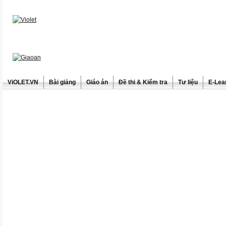
ViOLET.VN
Bài giảng
Giáo án
Đề thi & Kiểm tra
Tư liệu
E-Lea